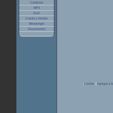
Carátulas
MP3
DivX
Cracks y Serials
Messenger
Documentos
[
Ir arriba
]
[
Agregar a f