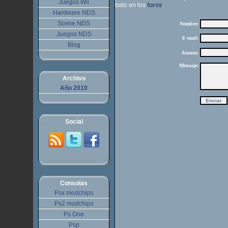
Juegos Wii
todo en los
foros
.
Hardware NDS
Scene NDS
Juegos NDS
Blog
Archivo
Año 2010
Social
Consolas
Psx modchips
Ps2 modchips
Ps One
Psp