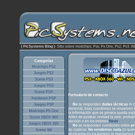
[ PicSystems Blog ]
- Sitio sobre modchips, Psx, Ps One, Ps2, Ps3, Wi
Categorías
Modchips PS2
Juegos PS2
Scene PS3
Juegos PS3
Scene PSP
Formulario de contacto
Hardware PSP
No
se responden
dudas técnicas
ni 
Juegos PSP
personal, esas cuestiones se resuelven 
Modchips PS One
la información que se genera queda expu
Antes de postear, revisad la web, proba
Scene XBOX 360
sección o en los mismos
foros
.
Juegos XBOX 360
No
se responden cuestiones sobre
pr
de material.
No vendemos nada
(si quie
Scene Wii
pinchando en los baners) ni mandamos in