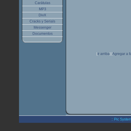
Carátulas
MP3
DivX
Cracks y Serials
Messenger
Documentos
[
Ir arriba
]
[
Agregar a f
:: Pic System