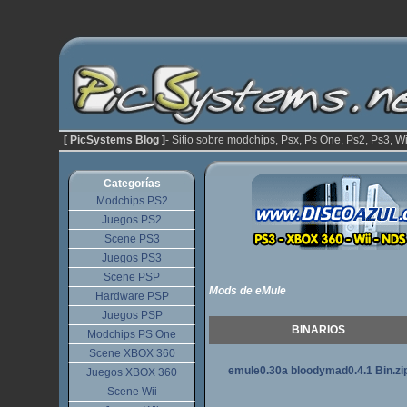
[ PicSystems Blog ]
- Sitio sobre modchips, Psx, Ps One, Ps2, Ps3, Wi
Categorías
Modchips PS2
Juegos PS2
Scene PS3
Juegos PS3
Scene PSP
Mods de eMule
Hardware PSP
Juegos PSP
BINARIOS
Modchips PS One
Scene XBOX 360
emule0.30a bloodymad0.4.1 Bin.zi
Juegos XBOX 360
Scene Wii