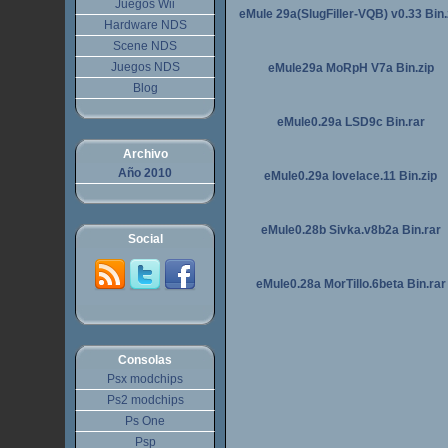
Juegos Wii
eMule 29a(SlugFiller-VQB) v0.33 Bin.
Hardware NDS
Scene NDS
Juegos NDS
eMule29a MoRpH V7a Bin.zip
Blog
eMule0.29a LSD9c Bin.rar
Archivo
Año 2010
eMule0.29a lovelace.11 Bin.zip
eMule0.28b Sivka.v8b2a Bin.rar
Social
eMule0.28a MorTillo.6beta Bin.rar
Consolas
Psx modchips
Ps2 modchips
Ps One
Psp