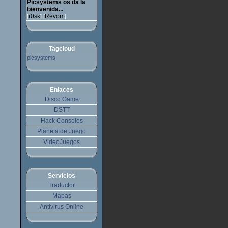
Picsystems os da la
bienvenida...
r0sk
Revom
[
] [
]
Tagcloud
picsystems
Enlaces
Disco Game
DSTT
Hack Consoles
Planeta de Juego
VideoJuegos
Servicios
Traductor
Mapas
Antivirus Online