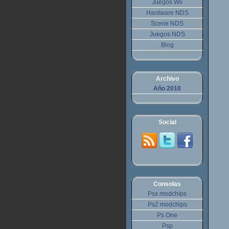
Juegos Wii
Hardware NDS
Scene NDS
Juegos NDS
Blog
Archivo
Año 2010
Social
Consolas
Psx modchips
Ps2 modchips
Ps One
Psp