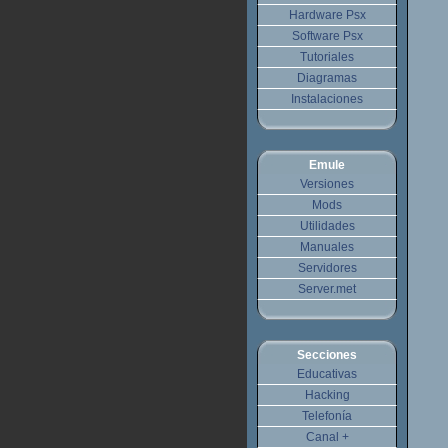
Hardware Psx
Software Psx
Tutoriales
Diagramas
Instalaciones
Emule
Versiones
Mods
Utilidades
Manuales
Servidores
Server.met
Secciones
Educativas
Hacking
Telefonía
Canal +