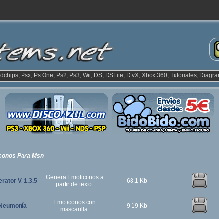
odchips, Psx, Ps One, Ps2, Ps3, Wii, DS, DSLite, DivX, Xbox 360, Tutoriales, Diagra
conos Para Msn
Genera Emoticonos a
rator V. 1.3.5
68,1 Kb
partir de texto.
Emoticonos con
Neumonía
9,19 Kb
mascarilla.