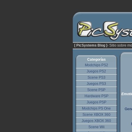
[ PicSystems Blog ]
- Sitio sobre m
Categorías
Modchips PS2
Juegos PS2
Scene PS3
Juegos PS3
Scene PSP
Emoti
Hardware PSP
Juegos PSP
Modchips PS One
Gene
Scene XBOX 360
Juegos XBOX 360
Scene Wii