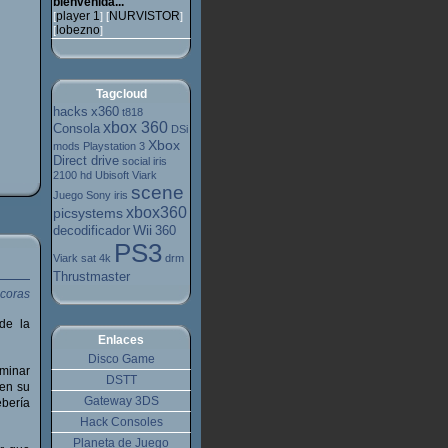
bienvenida...
player 1
NURVISTOR
[
] [
]
lobezno
[
]
Tagcloud
hacks
x360
t818
xbox 360
Consola
DSi
Xbox
mods
Playstation 3
Direct drive
social
iris
2100 hd
Ubisoft
Viark
scene
Juego
Sony
iris
xbox360
picsystems
Wii
decodificador
360
PS3
Viark sat 4k
drm
Thrustmaster
de la
Enlaces
Disco Game
minar
DSTT
 en su
Gateway 3DS
bería
Hack Consoles
Planeta de Juego