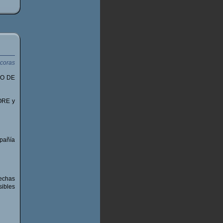
SO DE
TORE y
pañía
hechas
sibles