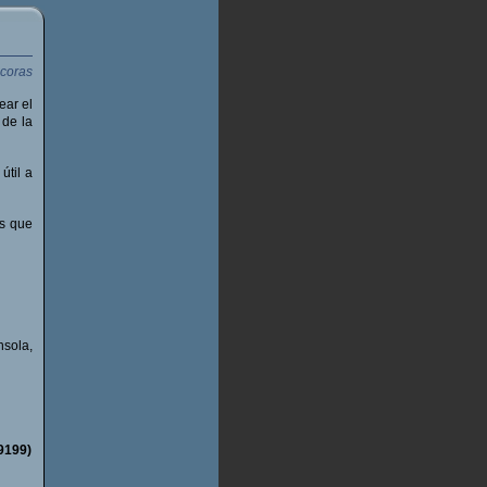
ear el
 de la
útil a
os que
nsola,
9199)