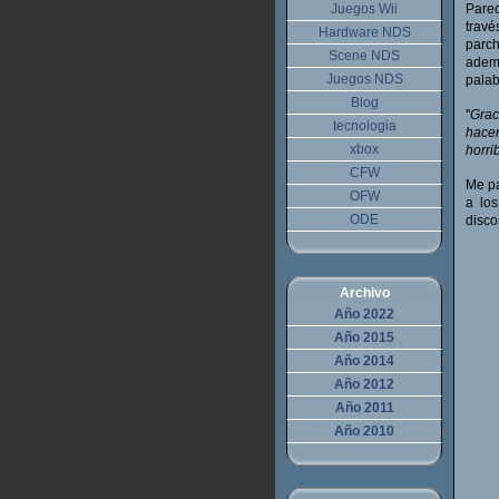
Juegos Wii
Parec
travé
Hardware NDS
parch
Scene NDS
adem
Juegos NDS
palab
Blog
''
Grac
tecnologia
hace
xbox
horri
CFW
Me pa
OFW
a los
ODE
disco
Archivo
Año 2022
Año 2015
Año 2014
Año 2012
Año 2011
Año 2010