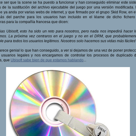
e ser que la scene se ha puesto a funcionar y han conseguido eliminar este sis
s de la sustitución del archivo ejecutable del juego por una versión modificada.
e ya anda por varias webs de internet, y que firmado por el grupo Skid Row, en e
ás del parche para los usuarios han incluido en el léame de dicho fichero
ras para la compañía francesa que dicen:
ias Ubisoft, esto ha sido un reto para nosotros, pero nada nos impedirá hacer 
mos. La próxima vez centraros en el juego y no en el DRM, que probablement
ble para todos los usuarios legítimos. Nosotros solo hacemos sus vidas más fáciles
'
rece genial lo que han conseguido, a ver si dejamos de una vez de poner protec
 usuarios legales y nos encargamos de controlar los procesos de duplicado 
s, que
Ubisoft sabe bien de que estamos hablando
...