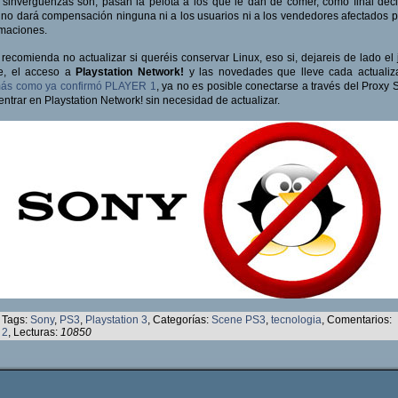
sinvergüenzas son, pasan la pelota a los que le dan de comer, como final dec
no dará compensación ninguna ni a los usuarios ni a los vendedores afectados p
maciones.
recomienda no actualizar si queréis conservar Linux, eso si, dejareis de lado el
ne, el acceso a
Playstation Network!
y las novedades que lleve cada actualiz
ás como ya confirmó PLAYER 1
, ya no es posible conectarse a través del Proxy 
entrar en Playstation Network! sin necesidad de actualizar.
Tags:
Sony
,
PS3
,
Playstation 3
, Categorías:
Scene PS3
,
tecnologia
, Comentarios:
2
, Lecturas:
10850