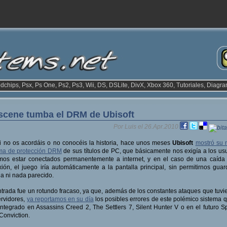
odchips, Psx, Ps One, Ps2, Ps3, Wii, DS, DSLite, DivX, Xbox 360, Tutoriales, Diagra
scene tumba el DRM de Ubisoft
Por Luis el 26.Apr.2010
i no os acordáis o no conocéis la historia, hace unos meses
Ubisoft
mostró su 
ema de protección DRM
de sus títulos de PC, que básicamente nos exigía a los us
imos estar conectados permanentemente a internet, y en el caso de una caída
ión, el juego iría automáticamente a la pantalla principal, sin permitirnos guar
da ni nada parecido.
trada fue un rotundo fracaso, ya que, además de los constantes ataques que tuvi
ervidores,
ya reportamos en su día
los posibles errores de este polémico sistema 
integrado en Assassins Creed 2, The Settlers 7, Silent Hunter V o en el futuro Sp
 Conviction.