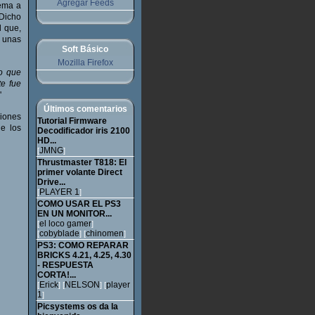
Agregar Feeds
tema a
 Dicho
l que,
 unas
Soft Básico
Mozilla Firefox
lo que
e fue
'
Últimos comentarios
ciones
Tutorial Firmware
de los
Decodificador iris 2100
HD...
JMNG
[
]
Thrustmaster T818: El
primer volante Direct
Drive...
PLAYER 1
[
]
COMO USAR EL PS3
EN UN MONITOR...
el loco gamer
[
]
cobyblade
chinomen
[
] [
]
PS3: COMO REPARAR
BRICKS 4.21, 4.25, 4.30
- RESPUESTA
CORTA!...
Erick
NELSON
player
[
] [
] [
1
]
Picsystems os da la