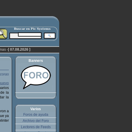
mas -
[ 07.08.2026 ]
Banners
nuevo
uarios
 de la
dar la
Varios
eron a
Foros de ayuda
que ya
linter
Archivo del Foro
Lectores de Feeds