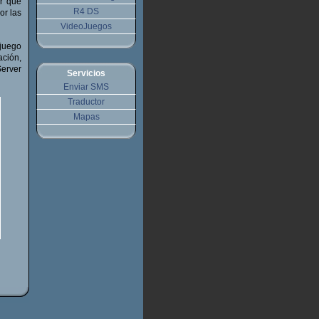
ir que
R4 DS
or las
VideoJuegos
 juego
ación,
Server
Servicios
Enviar SMS
Traductor
Mapas