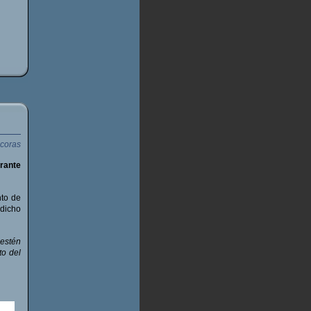
rante
nto de
odicho
 estén
to del