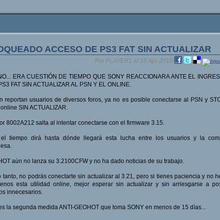
OQUEADO ACCESO DE PS3 FAT SIN ACTUALIZAR
Por PLAYER1 el 15.Apr.2010
O... ERA CUESTIÓN DE TIEMPO QUE SONY REACCIONARA ANTE EL INGRE
PS3 FAT SIN ACTUALIZAR AL PSN Y EL ONLINE.
 reportan usuarios de diversos foros, ya no es posible conectarse al PSN y S
 online SIN ACTUALIZAR.
ror 8002A212 salta al intentar conectarse con el firmware 3.15.
 el tiempo dirá hasta dónde llegará esta lucha entre los usuarios y la com
esa.
T aún no lanza su 3.2100CFW y no ha dado noticias de su trabajo.
o tanto, no podrás conectarte sin actualizar al 3.21, pero si tienes paciencia y no 
nos esta utilidad online, mejor esperar sin actualizar y sin arriesgarse a po
s innecesarios.
 es la segunda medida ANTI-GEOHOT que toma SONY en menos de 15 días...