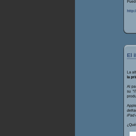
Puede
http
El 
La al
la p
Al pa
su ''
produ
Apple
defra
iPad
¿Qué 