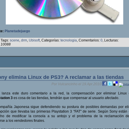
te:
Planetadejuego
Tags:
scene
,
drm
,
Ubisoft
, Categorías:
tecnologia
, Comentarios:
0
, Lecturas:
10088
ny elimina Linux de PS3? A reclamar a las tiendas
Por Vulcancinho el 19.Apr.2010
y
lanza este duro comentario a la red, la compensación por eliminar Linux 
tation 3
es cosa de las tiendas, tendrán que compensar al usuario afectado.
ompañía Japonesa sigue defendiendo su postura de posibles demandas por eli
pción que llevaba las primeras Playstation 3 "FAT" de serie. Según Sony están
cho de modificar la consola a su antojo y el problema de la reclamación de
rse a los vendedores finales.