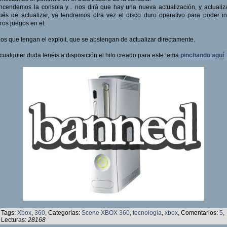
ncendemos la consola y... nos dirá que hay una nueva actualización, y actuali
és de actualizar, ya tendremos otra vez el disco duro operativo para poder in
ros juegos en el.
Los que tengan el exploit, que se abstengan de actualizar directamente.
cualquier duda tenéis a disposición el hilo creado para este tema
pinchando aquí
.
Tags:
Xbox
,
360
, Categorías:
Scene XBOX 360
,
tecnologia
,
xbox
, Comentarios:
5
,
Lecturas:
28168