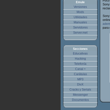
Poco 
Emule
Sony 
Versiones
recla
Mods
Sony 
Utilidades
onli
Manuales
adem
Servidores
para 
Server.met
Secciones
Educativas
Hacking
Telefonía
Canal +
Carátulas
MP3
DivX
Cracks y Serials
Messenger
Documentos