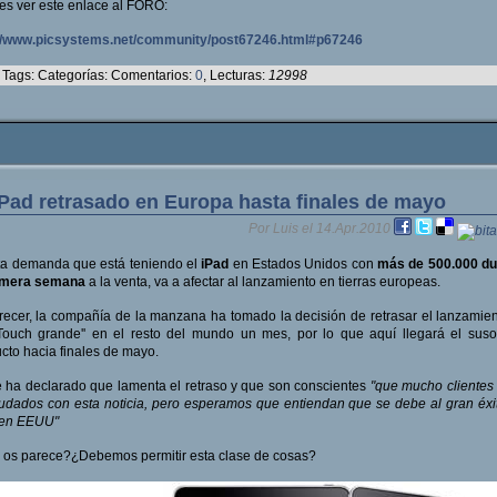
s ver este enlace al FORO:
://www.picsystems.net/community/post67246.html#p67246
Tags: Categorías: Comentarios:
0
, Lecturas:
12998
iPad retrasado en Europa hasta finales de mayo
Por Luis el 14.Apr.2010
ta demanda que está teniendo el
iPad
en Estados Unidos con
más de 500.000 du
rimera semana
a la venta, va a afectar al lanzamiento en tierras europeas.
recer, la compañía de la manzana ha tomado la decisión de retrasar el lanzamie
iTouch grande'' en el resto del mundo un mes, por lo que aquí llegará el sus
cto hacia finales de mayo.
 ha declarado que lamenta el retraso y que son conscientes
"que mucho clientes
udados con esta noticia, pero esperamos que entiendan que se debe al gran éxi
 en EEUU"
os parece?¿Debemos permitir esta clase de cosas?