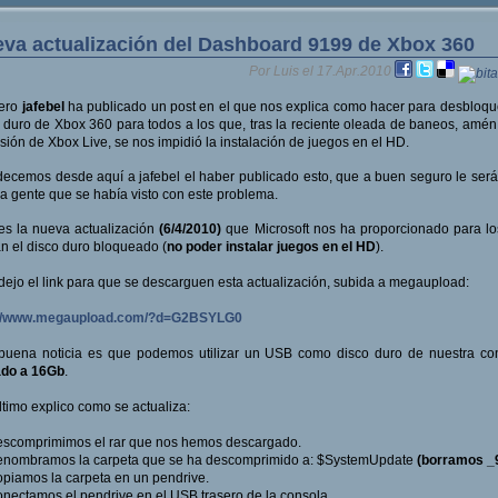
va actualización del Dashboard 9199 de Xbox 360
Por Luis el 17.Apr.2010
rero
jafebel
ha publicado un post en el que nos explica como hacer para desbloqu
 duro de Xbox 360 para todos a los que, tras la reciente oleada de baneos, amén
sión de Xbox Live, se nos impidió la instalación de juegos en el HD.
ecemos desde aquí a jafebel el haber publicado esto, que a buen seguro le será 
 gente que se había visto con este problema.
es la nueva actualización
(6/4/2010)
que Microsoft nos ha proporcionado para l
n el disco duro bloqueado (
no poder instalar juegos en el HD
).
dejo el link para que se descarguen esta actualización, subida a megaupload:
://www.megaupload.com/?d=G2BSYLG0
buena noticia es que podemos utilizar un USB como disco duro de nuestra co
ado a 16Gb
.
ltimo explico como se actualiza:
escomprimimos el rar que nos hemos descargado.
Renombramos la carpeta que se ha descomprimido a: $SystemUpdate
(borramos _
opiamos la carpeta en un pendrive.
onectamos el pendrive en el USB trasero de la consola.