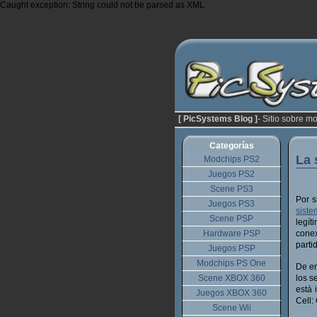
Caught exception: String could not be parsed as XML
[ PicSystems Blog ]
- Sitio sobre m
Categorías
La 
Modchips PS2
Juegos PS2
Scene PS3
Por s
Juegos PS3
sist
Scene PSP
legít
Hardware PSP
conex
parti
Juegos PSP
Modchips PS One
De en
Scene XBOX 360
los s
está 
Juegos XBOX 360
Cell:
Scene Wii