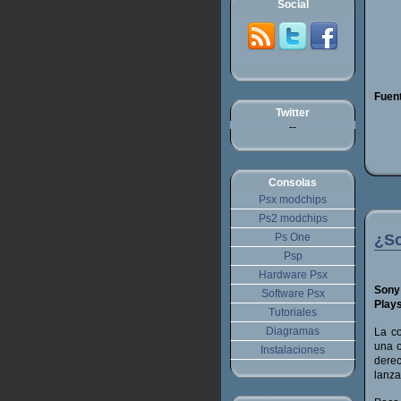
Social
Fuen
Twitter
--
Consolas
Psx modchips
Ps2 modchips
Ps One
¿So
Psp
Hardware Psx
Son
Software Psx
Plays
Tutoriales
Diagramas
La c
una o
Instalaciones
dere
lanza