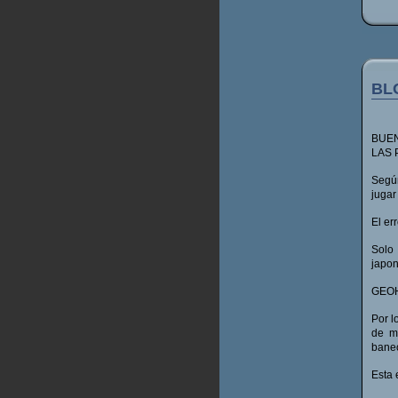
BL
BUEN
LAS 
Según
jugar
El er
Solo
japon
GEOHO
Por l
de me
baneo
Esta