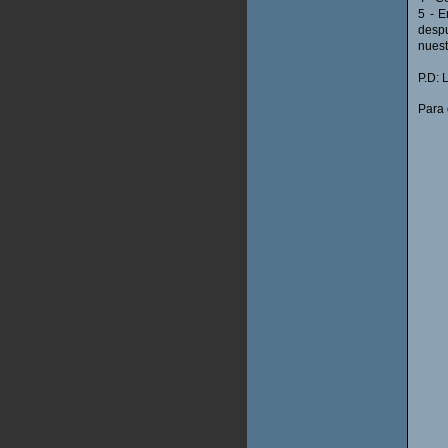
5 - E
despu
nuest
P.D: 
Para 