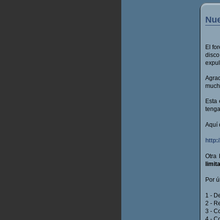
Nue
El fo
disco
expul
Agrad
mucha
Esta 
tenga
Aquí 
http
Otra 
limit
Por ú
1 - D
2 - 
3 - C
4 - C