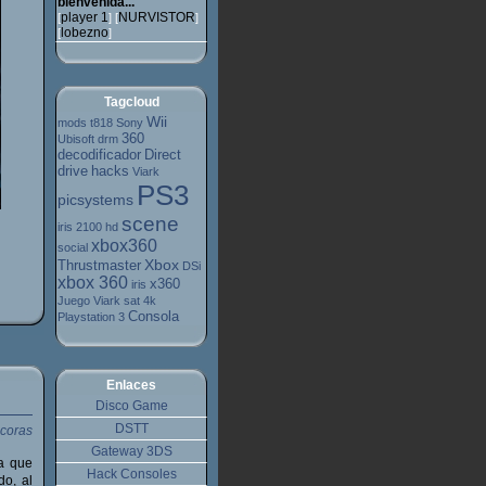
bienvenida...
player 1
NURVISTOR
[
] [
]
lobezno
[
]
Tagcloud
Wii
mods
t818
Sony
360
Ubisoft
drm
decodificador
Direct
drive
hacks
Viark
PS3
picsystems
scene
iris 2100 hd
xbox360
social
Xbox
Thrustmaster
DSi
xbox 360
x360
iris
Juego
Viark sat 4k
Consola
Playstation 3
Enlaces
Disco Game
DSTT
Gateway 3DS
a que
Hack Consoles
do, al