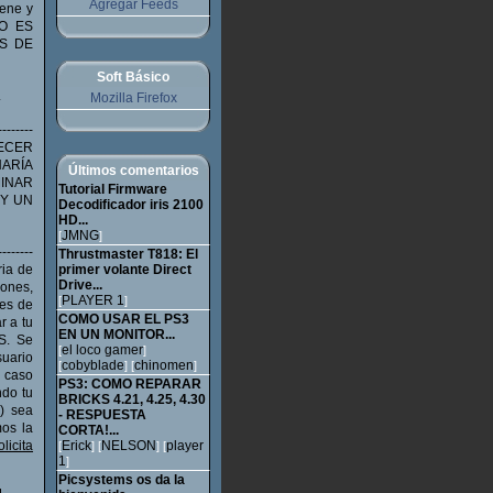
Agregar Feeds
iene y
SO ES
S DE
Soft Básico
.
Mozilla Firefox
-------
RECER
HARÍA
Últimos comentarios
MINAR
Tutorial Firmware
 Y UN
Decodificador iris 2100
HD...
JMNG
[
]
--------
Thrustmaster T818: El
ia de
primer volante Direct
Drive...
iones,
PLAYER 1
[
]
tes de
COMO USAR EL PS3
 a tu
EN UN MONITOR...
IS. Se
el loco gamer
[
]
uario
cobyblade
chinomen
[
] [
]
e caso
PS3: COMO REPARAR
ndo tu
BRICKS 4.21, 4.25, 4.30
) sea
- RESPUESTA
os la
CORTA!...
icita
Erick
NELSON
player
[
] [
] [
1
]
Picsystems os da la