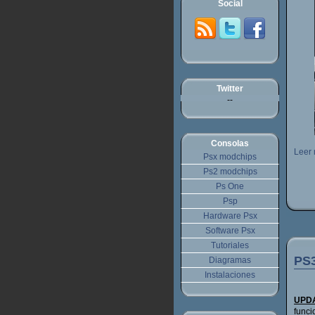
Social
Twitter
--
Consolas
Leer 
Psx modchips
Ps2 modchips
Ps One
Psp
Hardware Psx
Software Psx
Tutoriales
PS
Diagramas
Instalaciones
UPDA
funci