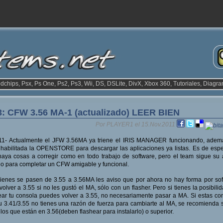
odchips, Psx, Ps One, Ps2, Ps3, Wii, DS, DSLite, DivX, Xbox 360, Tutoriales, Diagra
: CFW 3.56 MA-1 (actualizado) LEER BIEN
Por PLAYER1 el 15.Nov.2011
/11- Actualmente el JFW 3.56MA ya triene el IRIS MANAGER funcionando, adem
 habilitada la OPENSTORE para descargar las aplicaciones ya listas. Es de esp
aya cosas a corregir como en todo trabajo de software, pero el team sigue su
jo para completar un CFW amigable y funcional.
enes se pasen de 3.55 a 3.56MA les aviso que por ahora no hay forma por so
volver a 3.55 si no les gustó el MA, sólo con un flasher. Pero si tienes la posibili
ear tu consola puedes volver a 3.55, no necesariamente pasar a MA. Si estas co
u 3.41/3.55 no tienes una razón de fuerza para cambiarte al MA, se recomienda 
los que están en 3.56(deben flashear para instalarlo) o superior.