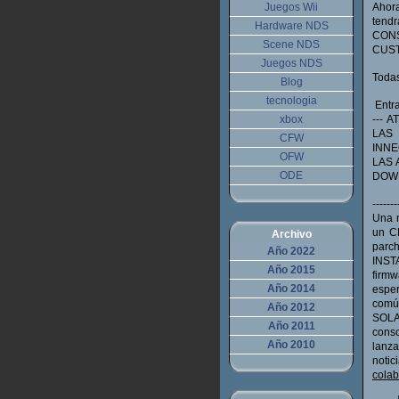
Juegos Wii
Ahora
tend
Hardware NDS
CON
Scene NDS
CUST
Juegos NDS
Todas
Blog
tecnologia
Entrad
xbox
--- 
LAS 
CFW
INNE
OFW
LAS 
ODE
DOWN
-------
Una 
un CF
Archivo
parch
Año 2022
INST
Año 2015
firmw
Año 2014
espe
común
Año 2012
SOLAM
Año 2011
cons
Año 2010
lanz
noti
colab