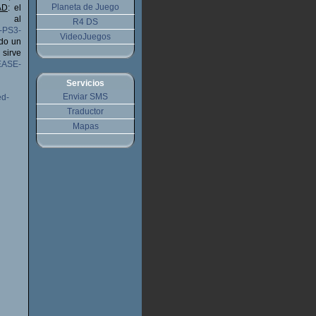
Planeta de Juego
AD
: el
s al
R4 DS
-PS3-
VideoJuegos
do un
sirve
LEASE-
Servicios
Enviar SMS
ed-
Traductor
Mapas