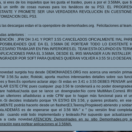
, si eres de los inquietos que les gusta el trasteo, pues a por el 3.56MA, que t
rá un sinfín de cosas nuevas para los fanáticos de su PS3. EL PROGRE
STANTE Y PROMETE SER UNA VERDADERA REVOLUCION EN CUESTIONE
OMIZACION DEL PS3.
 las descargas estan el la openpstore de demonhades.org. Felicitaciones al team
as anteriores : -----------------------------------------------------------------------------------------
ATENCIÓN : JFW DH 3.41 Y PORT 3.55 CANCELADOS OFICIALMENTE !!!AL PA
POSIBILIDADES QUE DA EL 3.56MA DE PORTEAR TODO LO EXISTENTE 
CESARIO TRABAJAR EN FWs INFERIORES.EL TEAM ESTA OCUPADO EN TER
APLICACIONES PARA EL 3.56MA, DESDE EL IRIS MANAGER A UN INSTALLER
GRADER POR SOFT PARA QUIENES QUIERAN VOLVER A 3.55 SI LO DESEAN.
----------------------------------------------------------------------------------------------------------------
novedad surgida hoy desde DEMONHADES.ORG nos acerca una versión primar
W 3.56.Su autor, Rokiski, aporta muchos interesantes detalles sobre sus func
es y fixes.Es oportuno aclarar algo:-Si estas en 3.41 o 3.55 DEBES PENSAR an
ALAR ESTE CFW, pues cualquier .pup 3.56 te condenará a no poder downgradear
are habitual,hasta que se lance un downgrader.No corre MultiMan.Correrá IR
ran ulteriores añadiduras a este CFW que lo hagan más funcional para el us
.-Si decides instalarlo porque YA ESTAS EN 3.56, y quieres probarlo, en es
ENTE podrás hacerlo desde un flasher(E3,Teensy,Progskeet) abriendo y solda
ola.ADEMÁS es de esperarse que el 3.56 MA-" x " (su versión final completa
ado cuando esté todo implementado y testeado.Por supuesto que actualizarem
cia a cada novedad.
ATENCION: DemonHades en su sitio Demonhades.org sol
oración para portear aplicaciones al 3.56MA.