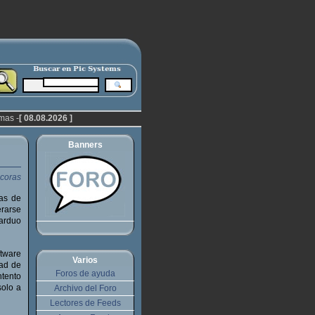
mas -
[ 08.08.2026 ]
Banners
as de
erarse
 arduo
ftware
Varios
dad de
Foros de ayuda
ntento
solo a
Archivo del Foro
Lectores de Feeds