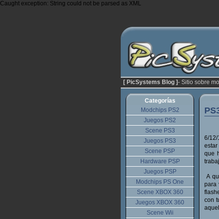
Caught exception: String could not be parsed as XML
[ PicSystems Blog ]
- Sitio sobre m
Categorías
PS3
Modchips PS2
Juegos PS2
Scene PS3
6/12
Juegos PS3
estar
Scene PSP
que h
Hardware PSP
traba
Juegos PSP
A qui
Modchips PS One
para 
Scene XBOX 360
flash
con t
Juegos XBOX 360
aquel
Scene Wii