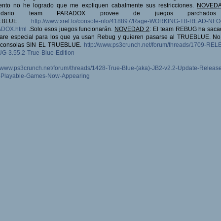
nto no he logrado que me expliquen cabalmente sus restricciones.
NOVED
endario team PARADOX provee de juegos parchado
UEBLUE.
http://www.xrel.to/console-nfo/418897/Rage-WORKING-TB-READ-NFO
DOX.html
.Solo esos juegos funcionarán.
NOVEDAD 2
: El team REBUG ha saca
ware especial para los que ya usan Rebug y quieren pasarse al TRUEBLUE. No 
 consolas SIN EL TRUEBLUE.
http://www.ps3crunch.net/forum/threads/1709-RE
G-3.55.2-True-Blue-Edition
//www.ps3crunch.net/forum/threads/1428-True-Blue-(aka)-JB2-v2.2-Update-Releas
Playable-Games-Now-Appearing