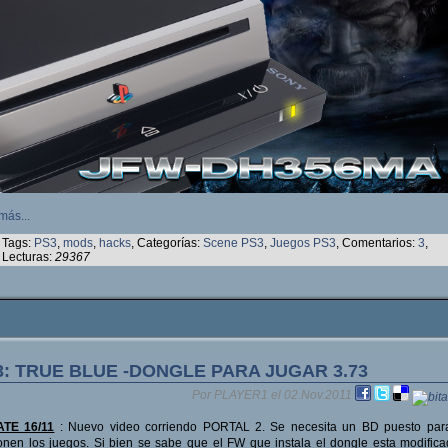
más...
Tags:
PS3
,
mods
,
hacks
, Categorías:
Scene PS3
,
Juegos PS3
, Comentarios:
3
,
Lecturas:
29367
3: TRUE BLUE -DONGLE PARA JUGAR 3.73
Por PLAYER1 el 02.Nov.2011
TE 16/11
: Nuevo video corriendo PORTAL 2. Se necesita un BD puesto par
onen los juegos. Si bien se sabe que el FW que instala el dongle esta modifica