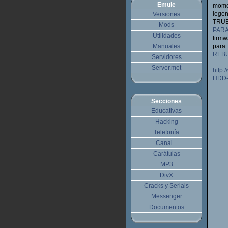
Emule
mome
leg
Versiones
TR
Mods
PARA
Utilidades
firm
Manuales
para
REBU
Servidores
Server.met
http:
HDD-
Secciones
Educativas
Hacking
Telefonía
Canal +
Carátulas
MP3
DivX
Cracks y Serials
Messenger
Documentos