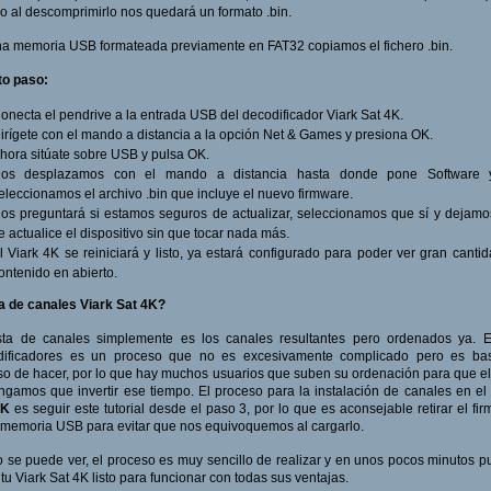
ro al descomprimirlo nos quedará un formato .bin.
a memoria USB formateada previamente en FAT32 copiamos el fichero .bin.
to paso:
onecta el pendrive a la entrada USB del decodificador Viark Sat 4K.
irígete con el mando a distancia a la opción Net & Games y presiona OK.
hora sitúate sobre USB y pulsa OK.
os desplazamos con el mando a distancia hasta donde pone Software 
eleccionamos el archivo .bin que incluye el nuevo firmware.
os preguntará si estamos seguros de actualizar, seleccionamos que sí y dejam
e actualice el dispositivo sin que tocar nada más.
l Viark 4K se reiniciará y listo, ya estará configurado para poder ver gran canti
ontenido en abierto.
a de canales Viark Sat 4K?
ista de canales simplemente es los canales resultantes pero ordenados ya. E
dificadores es un proceso que no es excesivamente complicado pero es bas
so de hacer, por lo que hay muchos usuarios que suben su ordenación para que el
ngamos que invertir ese tiempo. El proceso para la instalación de canales en el
4K
es seguir este tutorial desde el paso 3, por lo que es aconsejable retirar el fi
 memoria USB para evitar que nos equivoquemos al cargarlo.
se puede ver, el proceso es muy sencillo de realizar y en unos pocos minutos 
 tu Viark Sat 4K listo para funcionar con todas sus ventajas.