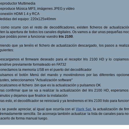
eproductor Multimedia
eproduce Música MP3, imágenes JPEG y vídeo
onexión HDMI 1.4 y RCA
edidas del equipo: 220x125x40mm
 como ocurre con el resto de decodificadores, existen ficheros de actualizaci
ten la apertura de todos los canales digitales. Os vamos a dar unas pequeñas no
que podáis poner a funcionar vuestro
Iris 2100
.
iendo que ya tenéis el fichero de actualización descargado, los pasos a realiz
iguientes:
escargamos el firmware deseado para el receptor Iris 2100 HD y lo copiamos
endrive previamente formateado en FAT32
onectamos la memoria USB en el puerto del decodificador
ulsamos el botón Menú del mando y moviéndonos por las diferentes opcione
justes, seleccionamos ''Actualización software''
ocalizamos el fichero .bin que es la actualización y pulsamos OK
ras confirmar que se va a realizar la actualización del Iris 2100 HD, esperamo
inutos y dejamos que finalice la instalación
ras esto, el decodificador se reiniciará y ya tendremos el Iris 2100 listo para funcio
se puede apreciar, al igual que ocurría con el
Viark Sat
, la actualización de fi
tremadamente sencilla. Se aconseja también actualizar la lista de canales para no
acerlo de forma manual luego.