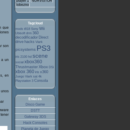
player 1
NURVISTOR
[
] [
]
lobezno
[
]
Tagcloud
ón que
Wii
mods
t818
Sony
ciones
360
Ubisoft
drm
decodificador
Direct
drive
hacks
Viark
ar son
PS3
picsystems
scene
iris 2100 hd
 a un
xbox360
social
Xbox
Thrustmaster
DSi
xbox 360
x360
iris
s, en
Juego
Viark sat 4k
Consola
Playstation 3
s unos
Enlaces
nar
Disco Game
rmware
DSTT
 tener
Gateway 3DS
Hack Consoles
Planeta de Juego