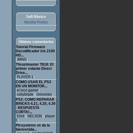
Soft Básico
Mozilla Firefox
Últimos comentarios
Tutorial Firmware
Decodificador iris 2100
HD...
JMNG
[
]
Thrustmaster T818: El
primer volante Direct
Drive...
PLAYER 1
[
]
COMO USAR EL PS3
EN UN MONITOR...
el loco gamer
[
]
cobyblade
chinomen
[
] [
]
PS3: COMO REPARAR
BRICKS 4.21, 4.25, 4.30
- RESPUESTA
CORTA!...
Erick
NELSON
player
[
] [
] [
1
]
Picsystems os da la
bienvenida...