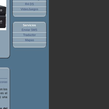
R4 DS
VideoJuegos
Servicios
Enviar SMS
Traductor
Mapas
n los
 es el
a) una
e del