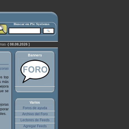
mas -
[ 08.08.2026 ]
Banners
os top
es más
mejora
que se
Varios
joras
Foros de ayuda
rporar
iles.
Archivo del Foro
Lectores de Feeds
Agregar Feeds