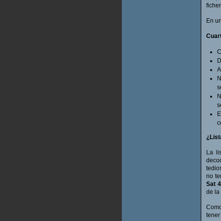
fiche
En un
Cuar
C
D
A
N
s
N
s
E
c
¿List
La l
deco
tedio
no te
Sat 
de la
Como 
tener