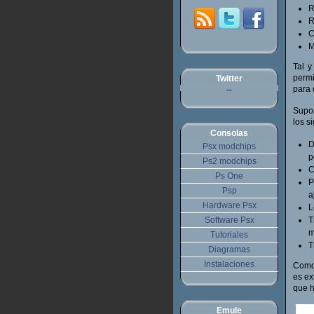
R
R
C
M
Tal y
permi
Twitter
para 
--
Supon
los s
Consolas
D
Psx modchips
p
Ps2 modchips
C
Ps One
P
Psp
a
Hardware Psx
L
Software Psx
T
m
Tutoriales
T
Diagramas
Instalaciones
Como 
es ex
que h
Emule