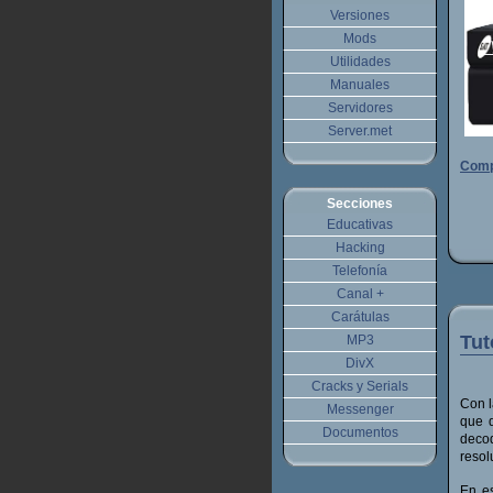
Versiones
Mods
Utilidades
Manuales
Servidores
Server.met
Comp
Secciones
Educativas
Hacking
Telefonía
Canal +
Carátulas
Tut
MP3
DivX
Cracks y Serials
Con l
Messenger
que d
Documentos
deco
resol
En es