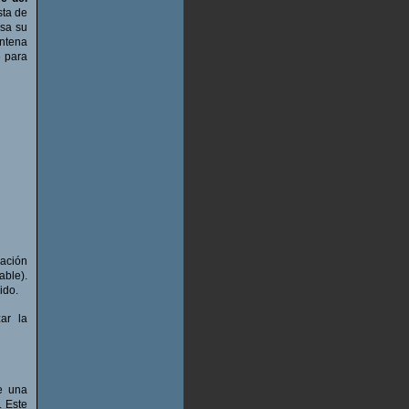
sta de
asa su
ntena
e para
ración
able).
ido.
ar la
e una
. Este