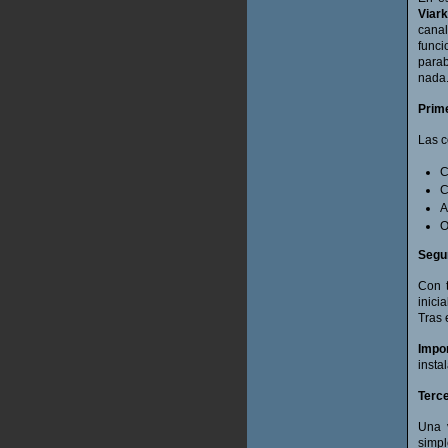
Viark
cana
func
parab
nada
Prim
Las c
C
C
A
O
Segu
Con 
inici
Tras 
Impor
insta
Terce
Una 
simpl