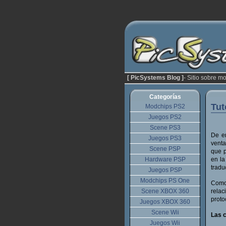
[ PicSystems Blog ]
- Sitio sobre m
Categorías
Tut
Modchips PS2
Juegos PS2
Scene PS3
De e
Juegos PS3
venta
Scene PSP
que p
Hardware PSP
en la
tradu
Juegos PSP
Modchips PS One
Como
Scene XBOX 360
relac
proto
Juegos XBOX 360
Scene Wii
Las c
Juegos Wii