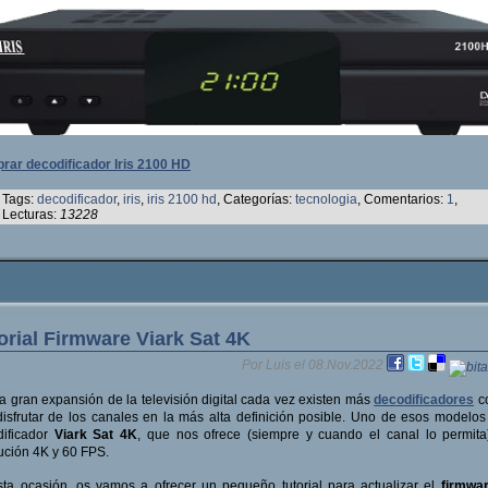
rar decodificador Iris 2100 HD
Tags:
decodificador
,
iris
,
iris 2100 hd
, Categorías:
tecnologia
, Comentarios:
1
,
Lecturas:
13228
orial Firmware Viark Sat 4K
Por Luis el 08.Nov.2022
a gran expansión de la televisión digital cada vez existen más
decodificadores
co
isfrutar de los canales en la más alta definición posible. Uno de esos modelos
dificador
Viark Sat 4K
, que nos ofrece (siempre y cuando el canal lo permit
ución 4K y 60 FPS.
ta ocasión, os vamos a ofrecer un pequeño tutorial para actualizar el
firmwar