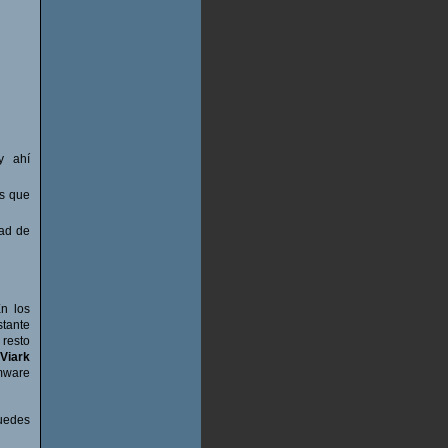
y ahí
os que
dad de
n los
tante
 resto
Viark
rmware
puedes