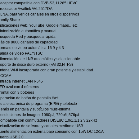
eceptor compatible con DVB-S2, H.265 HEVC
rocesador Availink AVL2517DA
LNA, para ver los canales en otros dispositivos
amily Share
plicaciones web, YouTube, Google maps…etc
intonización automática y manual
úsqueda Red y búsqueda rápida
ás de 8000 canales de capacidad
ormato de video automática 16:9 y 4:3
alida de video PAL/NTSC
limentación de LNB automática y seleccionable
oporte de disco duro externo (FAT32,NTFS)
ntena Wi-fi incorporada con gran potencia y estabilidad
CCCAM
ntrada Internet LAN RJ45
ED azul con 4 números
rontal con 3 botones
peración de botón de pantalla táctil
uía electrónica de programa (EPG) y teletexto
enús en pantalla y subtítulos multi-idioma
esoluciones de Imagen: 1080p/i, 720p/i, 576p/i
ompatible con conmutadores DISEqC 1.0/1.1/1.2 y 22kHz
ctualización de software y canales mediante USB
uente alimentación externa bajo consumo con 15W DC 12/1A
uerto USB 2.0