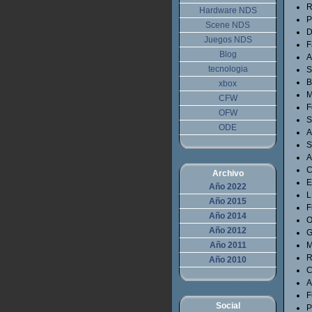
R
Hardware NDS
P
Scene NDS
D
Juegos NDS
F
Blog
A
tecnologia
S
B
xbox
M
CFW
F
OFW
S
ODE
A
S
A
Archivo
E
Año 2022
L
Año 2015
F
Año 2014
O
Año 2012
G
Año 2011
M
R
Año 2010
C
A
F
Social
P