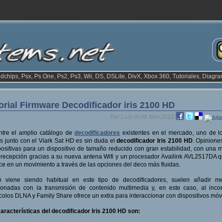
odchips, Psx, Ps One, Ps2, Ps3, Wii, DS, DSLite, DivX, Xbox 360, Tutoriales, Diagra
orial Firmware Decodificador iris 2100 HD
Por Luis el 09.Nov.2022
ntre el amplio catálogo de
decodificadores
existentes en el mercado, uno de l
s junto con el Viark Sat HD es sin duda el
decodificador Iris 2100 HD
. Opinion
ositivas para un dispositivo de tamaño reducido con gran estabilidad, con una 
 recepción gracias a su nueva antena Wifi y un procesador Availink AVL2517DA 
ce en un movimiento a través de las opciones del deco más fluidas.
 viene siendo habitual en este tipo de decodificadores, suelen añadir me
ionadas con la transmisión de contenido multimedia y, en este caso, al inco
colos DLNA y Family Share ofrece un extra para interaccionar con dispositivos móv
aracterísticas del decodificador Iris 2100 HD son: