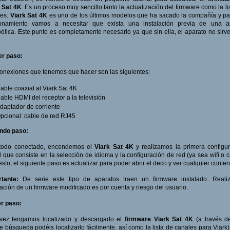
 Sat 4K
. Es un proceso muy sencillo tanto la actualización del firmware como la li
les.
Viark Sat 4K
es uno de los últimos modelos que ha sacado la compañía y p
ionamiento vamos a necesitar que exista una instalación previa de una a
ólica. Este punto es completamente necesario ya que sin ella, el aparato no sirv
.
er paso:
onexiones que tenemos que hacer son las siguientes:
able coaxial al Viark Sat 4K
able HDMI del receptor a la televisión
daptador de corriente
pcional: cable de red RJ45
ndo paso:
todo conectado, encendemos el
Viark Sat 4K
y realizamos la primera configu
al que consiste en la selección de idioma y la configuración de red (ya sea wifi o c
esto, el siguiente paso es actualizar para poder abrir el deco y ver cualquier conten
tante:
De serie este tipo de aparatos traen un firmware instalado. Realiz
lación de un firmware modificado es por cuenta y riesgo del usuario.
r paso:
vez tengamos localizado y descargado el
firmware Viark Sat 4K
(a través d
e búsqueda podéis localizarlo fácilmente, así como la lista de canales para Viark)