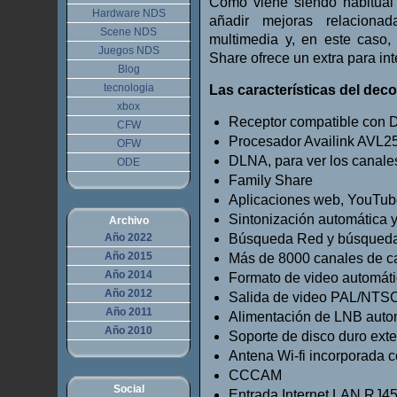
Como viene siendo habitual 
Hardware NDS
añadir mejoras relaciona
Scene NDS
multimedia y, en este caso,
Juegos NDS
Share ofrece un extra para int
Blog
tecnologia
Las características del deco
xbox
Receptor compatible con
CFW
Procesador Availink AVL
OFW
DLNA, para ver los canales
ODE
Family Share
Aplicaciones web, YouTu
Sintonización automática 
Archivo
Año 2022
Búsqueda Red y búsqueda
Año 2015
Más de 8000 canales de c
Año 2014
Formato de video automáti
Año 2012
Salida de video PAL/NTS
Año 2011
Alimentación de LNB auto
Año 2010
Soporte de disco duro ex
Antena Wi-fi incorporada c
CCCAM
Social
Entrada Internet LAN RJ4