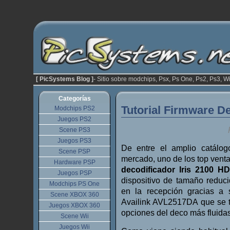
[ PicSystems Blog ]
- Sitio sobre modchips, Psx, Ps One, Ps2, Ps3, Wi
Categorías
Tutorial Firmware De
Modchips PS2
Juegos PS2
Scene PS3
Juegos PS3
De entre el amplio catálo
Scene PSP
mercado, uno de los top venta
Hardware PSP
decodificador Iris 2100 H
Juegos PSP
dispositivo de tamaño reduc
Modchips PS One
en la recepción gracias a
Scene XBOX 360
Availink AVL2517DA que se t
Juegos XBOX 360
opciones del deco más fluidas
Scene Wii
Juegos Wii