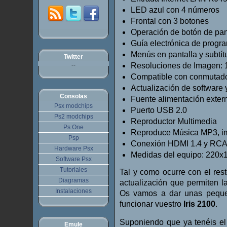
LED azul con 4 números
Frontal con 3 botones
Operación de botón de panta
Guía electrónica de progra
Menús en pantalla y subtít
Twitter
--
Resoluciones de Imagen: 10
Compatible con conmutado
Actualización de software
Consolas
Fuente alimentación exte
Psx modchips
Puerto USB 2.0
Ps2 modchips
Reproductor Multimedia
Ps One
Reproduce Música MP3, i
Psp
Conexión HDMI 1.4 y RC
Hardware Psx
Medidas del equipo: 22
Software Psx
Tutoriales
Tal y como ocurre con el rest
Diagramas
actualización que permiten la
Instalaciones
Os vamos a dar unas peque
funcionar vuestro
Iris 2100
.
Suponiendo que ya tenéis el 
Emule