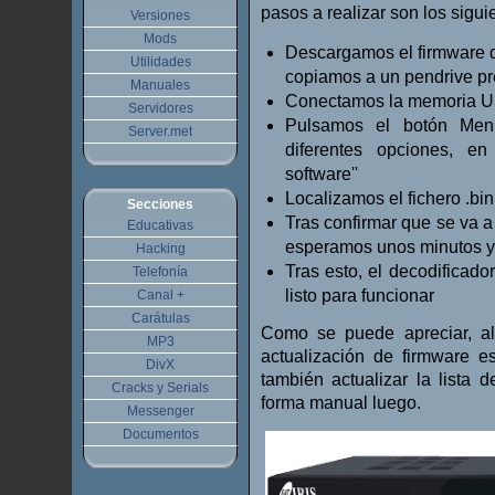
pasos a realizar son los sigui
Versiones
Mods
Descargamos el firmware d
Utilidades
copiamos a un pendrive p
Manuales
Conectamos la memoria USB
Servidores
Pulsamos el botón Men
Server.met
diferentes opciones, en 
software''
Localizamos el fichero .bi
Secciones
Tras confirmar que se va a 
Educativas
esperamos unos minutos y d
Hacking
Tras esto, el decodificador
Telefonía
listo para funcionar
Canal +
Carátulas
Como se puede apreciar, al
MP3
actualización de firmware e
DivX
también actualizar la lista
Cracks y Serials
forma manual luego.
Messenger
Documentos