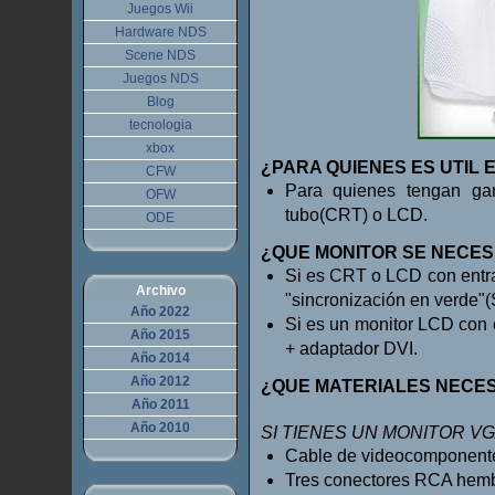
Juegos Wii
Hardware NDS
Scene NDS
Juegos NDS
Blog
tecnologia
xbox
¿PARA QUIENES ES UTIL
CFW
Para quienes tengan g
OFW
tubo(CRT) o LCD.
ODE
¿QUE MONITOR SE NECES
Si es CRT o LCD con entra
Archivo
"sincronización en verde"
Año 2022
Si es un monitor LCD con
Año 2015
+ adaptador DVI.
Año 2014
Año 2012
¿QUE MATERIALES NECES
Año 2011
Año 2010
SI TIENES UN MONITOR VGA
Cable de videocomponent
Tres conectores RCA hembr