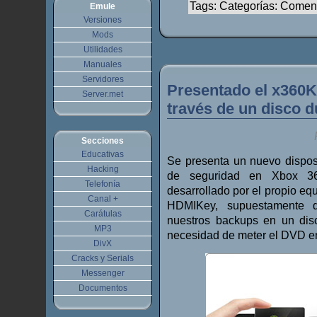
Tags: Categorías: Comen
Emule
Versiones
Mods
Utilidades
Manuales
Servidores
Presentado el x360K
Server.met
través de un disco d
Secciones
Educativas
Se presenta un nuevo disposit
Hacking
de seguridad en Xbox 
Telefonía
desarrollado por el propio eq
Canal +
HDMIKey, supuestamente 
Carátulas
nuestros backups en un dis
MP3
necesidad de meter el DVD en 
DivX
Cracks y Serials
Messenger
Documentos