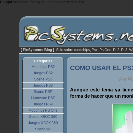
Caught exception: String could not be parsed as XML
[ PicSystems Blog ]
- Sitio sobre modchips, Psx, Ps One, Ps2, Ps3, Wi
Categorías
COMO USAR EL PS
Modchips PS2
Juegos PS2
Por P
Scene PS3
Juegos PS3
Aunque este tema ya tiene 
Scene PSP
forma de hacer que un moni
Hardware PSP
Juegos PSP
Modchips PS One
Scene XBOX 360
Juegos XBOX 360
Scene Wii