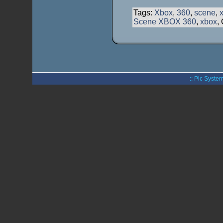
Tags:
Xbox
,
360
,
scene
,
Scene XBOX 360
,
xbox
,
:: Pic System