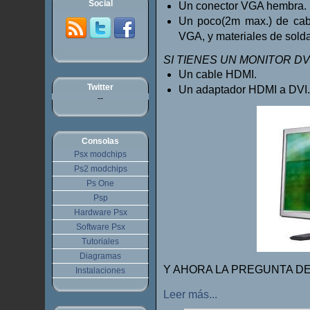
Social
Un conector VGA hembra.
Un poco(2m max.) de cabl
VGA, y materiales de sold
SI TIENES UN MONITOR DVI
Un cable HDMI.
Twitter
Un adaptador HDMI a DVI.
--
Consolas
Psx modchips
Ps2 modchips
Ps One
Psp
Hardware Psx
Software Psx
Tutoriales
Diagramas
Y AHORA LA PREGUNTA DEL
Instalaciones
Leer más...