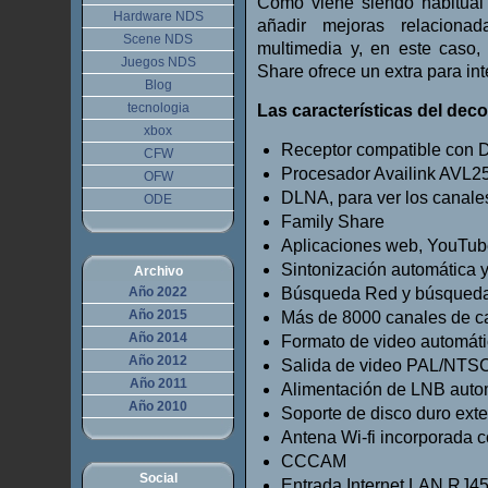
Como viene siendo habitual 
Hardware NDS
añadir mejoras relaciona
Scene NDS
multimedia y, en este caso,
Juegos NDS
Share ofrece un extra para int
Blog
tecnologia
Las características del deco
xbox
Receptor compatible con
CFW
Procesador Availink AVL
OFW
DLNA, para ver los canales
ODE
Family Share
Aplicaciones web, YouTu
Sintonización automática 
Archivo
Año 2022
Búsqueda Red y búsqueda
Año 2015
Más de 8000 canales de c
Año 2014
Formato de video automáti
Año 2012
Salida de video PAL/NTS
Año 2011
Alimentación de LNB auto
Año 2010
Soporte de disco duro ex
Antena Wi-fi incorporada c
CCCAM
Social
Entrada Internet LAN RJ4