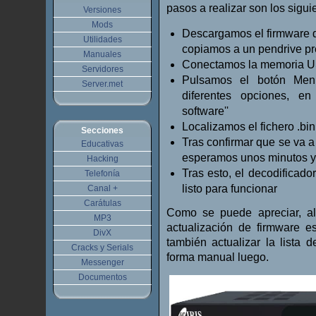
pasos a realizar son los sigui
Versiones
Mods
Descargamos el firmware d
Utilidades
copiamos a un pendrive p
Manuales
Conectamos la memoria USB
Servidores
Pulsamos el botón Men
Server.met
diferentes opciones, en 
software''
Localizamos el fichero .bi
Secciones
Tras confirmar que se va a 
Educativas
esperamos unos minutos y d
Hacking
Tras esto, el decodificador
Telefonía
listo para funcionar
Canal +
Carátulas
Como se puede apreciar, al
MP3
actualización de firmware e
DivX
también actualizar la lista
Cracks y Serials
forma manual luego.
Messenger
Documentos