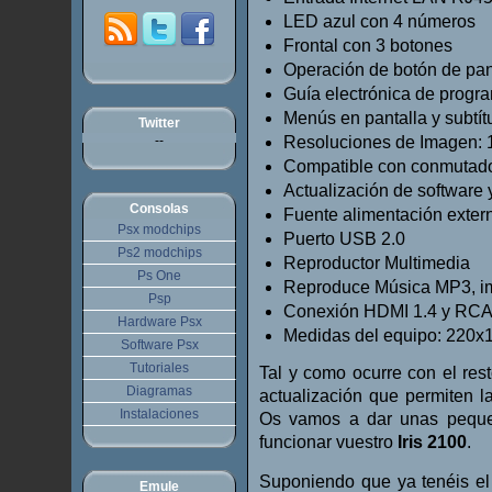
LED azul con 4 números
Frontal con 3 botones
Operación de botón de panta
Guía electrónica de progra
Menús en pantalla y subtít
Twitter
--
Resoluciones de Imagen: 10
Compatible con conmutado
Actualización de software
Consolas
Fuente alimentación exte
Psx modchips
Puerto USB 2.0
Ps2 modchips
Reproductor Multimedia
Ps One
Reproduce Música MP3, i
Psp
Conexión HDMI 1.4 y RC
Hardware Psx
Medidas del equipo: 22
Software Psx
Tutoriales
Tal y como ocurre con el rest
Diagramas
actualización que permiten la
Instalaciones
Os vamos a dar unas peque
funcionar vuestro
Iris 2100
.
Suponiendo que ya tenéis el 
Emule