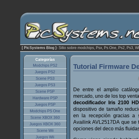
[ PicSystems Blog ]
- Sitio sobre modchips, Psx, Ps One, Ps2, Ps3, Wi
Categorías
Tutorial Firmware De
Modchips PS2
Juegos PS2
Scene PS3
Juegos PS3
De entre el amplio catálo
Scene PSP
mercado, uno de los top venta
Hardware PSP
decodificador Iris 2100 H
Juegos PSP
dispositivo de tamaño reduc
Modchips PS One
en la recepción gracias a
Scene XBOX 360
Availink AVL2517DA que se t
Juegos XBOX 360
opciones del deco más fluidas
Scene Wii
Juegos Wii