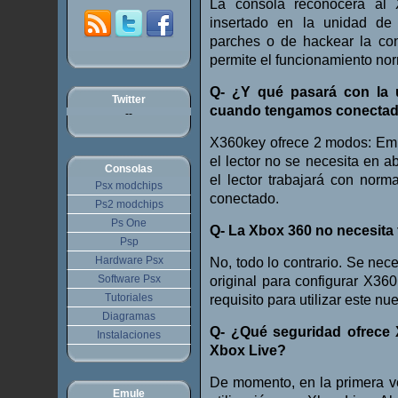
La consola reconocerá al 
insertado en la unidad de
parches o de hackear la co
permite el funcionamiento no
Q- ¿Y qué pasará con la
Twitter
cuando tengamos conectad
--
X360key ofrece 2 modos: Emu
el lector no se necesita en a
Consolas
el lector trabajará con nor
Psx modchips
conectado.
Ps2 modchips
Ps One
Q- La Xbox 360 no necesita
Psp
Hardware Psx
No, todo lo contrario. Se nec
Software Psx
original para configurar X36
Tutoriales
requisito para utilizar este nu
Diagramas
Q- ¿Qué seguridad ofrece 
Instalaciones
Xbox Live?
De momento, en la primera 
Emule