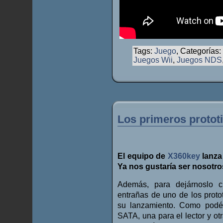
Tags:
Juego
, Categorías:
Juegos Wii
,
Juegos NDS
Los primeros protot
El equipo de
X360key
lanza
Ya nos gustaría ser nosotro
Además, para dejárnoslo c
entrañas de uno de los proto
su lanzamiento.
Como podéi
SATA, una para el lector y ot