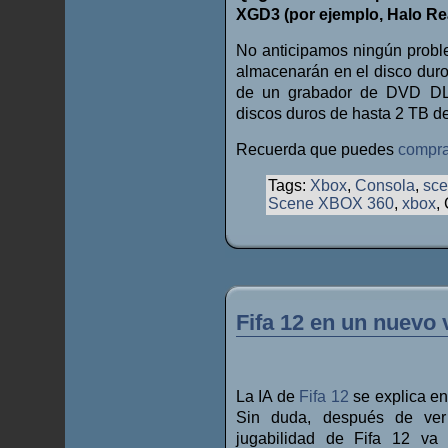
XGD3 (por ejemplo, Halo R
No anticipamos ningún probl
almacenarán en el disco duro
de un grabador de DVD DL.
discos duros de hasta 2 TB d
Recuerda que puedes
compra
Tags:
Xbox
,
Consola
,
sc
Scene XBOX 360
,
xbox
,
Fifa 12 en un nuevo 
La IA de
Fifa 12
se explica en
Sin duda, después de ver
jugabilidad de Fifa 12 va