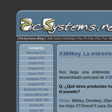
[ PicSystems Blog ]
- Sitio sobre modchips, Psx, Ps One, Ps2, Ps3, Wi
Categorías
X360key. La entrevis
Modchips PS2
Juegos PS2
Scene PS3
Juegos PS3
Nos llega una entrevista
Scene PSP
desarrollador principal de
X3
Hardware PSP
Juegos PSP
Q- ¿Qué otros productos ha
Modchips PS One
el pasado?
Scene XBOX 360
Juegos XBOX 360
Wode
, Wiikey, Drivekey, d2p
Scene Wii
los chips XT/XenoFX para Xb
Juegos Wii