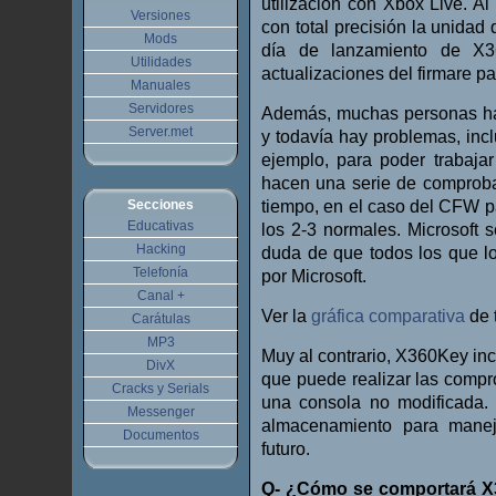
utilización con Xbox Live. 
Versiones
con total precisión la unida
Mods
día de lanzamiento de X3
Utilidades
actualizaciones del firmare pa
Manuales
Servidores
Además, muchas personas ha
Server.met
y todavía hay problemas, incl
ejemplo, para poder trabaja
hacen una serie de comproba
Secciones
tiempo, en el caso del CFW p
Educativas
los 2-3 normales. Microsoft
Hacking
duda de que todos los que lo
Telefonía
por Microsoft.
Canal +
Ver la
gráfica comparativa
de 
Carátulas
MP3
Muy al contrario, X360Key i
DivX
que puede realizar las comp
Cracks y Serials
una consola no modificada.
Messenger
almacenamiento para manej
Documentos
futuro.
Q- ¿Cómo se comportará X3