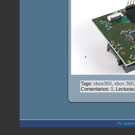
Tags:
xbox360
,
xbox 360
Comentarios:
0
, Lecturas
:: Pic System