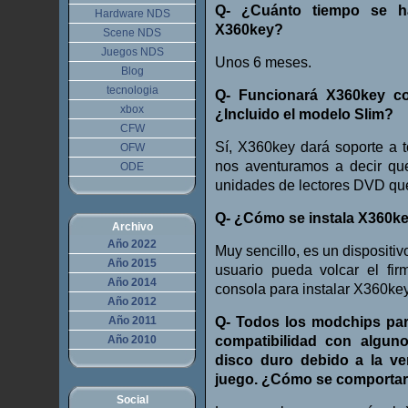
Q- ¿Cuánto tiempo se ha
Hardware NDS
X360key?
Scene NDS
Juegos NDS
Unos 6 meses.
Blog
tecnologia
Q- Funcionará X360key c
xbox
¿Incluido el modelo Slim?
CFW
Sí, X360key dará soporte a 
OFW
nos aventuramos a decir que
ODE
unidades de lectores DVD qu
Q- ¿Cómo se instala X360ke
Archivo
Año 2022
Muy sencillo, es un dispositivo
Año 2015
usuario pueda volcar el fi
Año 2014
consola para instalar X360key
Año 2012
Año 2011
Q- Todos los modchips par
Año 2010
compatibilidad con algun
disco duro debido a la ve
juego. ¿Cómo se comportar
Social