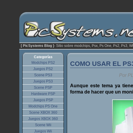
[ PicSystems Blog ]
- Sitio sobre modchips, Psx, Ps One, Ps2, Ps3, Wi
Categorías
COMO USAR EL PS
Modchips PS2
Juegos PS2
Por P
Scene PS3
Juegos PS3
Aunque este tema ya tiene 
Scene PSP
forma de hacer que un moni
Hardware PSP
Juegos PSP
Modchips PS One
Scene XBOX 360
Juegos XBOX 360
Scene Wii
Juegos Wii