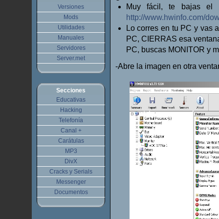
Muy fácil, te bajas el
Versiones
http://www.hwinfo.com/do
Mods
Utilidades
Lo corres en tu PC y vas 
Manuales
PC, CIERRAS esa ventana y
Servidores
PC, buscas MONITOR y mir
Server.met
-Abre la imagen en otra venta
Secciones
Educativas
Hacking
Telefonía
Canal +
Carátulas
MP3
DivX
Cracks y Serials
Messenger
Documentos