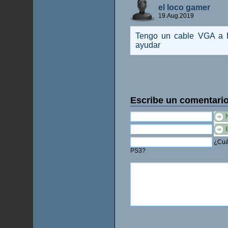
el loco gamer
19.Aug.2019
Tengo un cable VGA a 
ayudar
Escribe un comentari
¿Cuál
PS3?