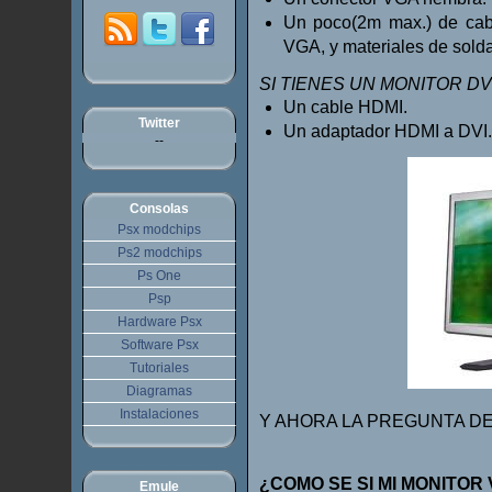
Un poco(2m max.) de cabl
VGA, y materiales de sold
SI TIENES UN MONITOR DVI
Un cable HDMI.
Twitter
Un adaptador HDMI a DVI.
--
Consolas
Psx modchips
Ps2 modchips
Ps One
Psp
Hardware Psx
Software Psx
Tutoriales
Diagramas
Instalaciones
Y AHORA LA PREGUNTA DEL
¿COMO SE SI MI MONITO
Emule