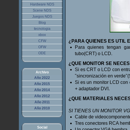
Hardware NDS
Scene NDS
Juegos NDS
Blog
tecnologia
xbox
¿PARA QUIENES ES UTIL
CFW
Para quienes tengan g
OFW
ODE
tubo(CRT) o LCD.
¿QUE MONITOR SE NECES
Si es CRT o LCD con entra
Archivo
"sincronización en verde"
Año 2022
Si es un monitor LCD con
Año 2015
+ adaptador DVI.
Año 2014
Año 2012
¿QUE MATERIALES NECES
Año 2011
Año 2010
SI TIENES UN MONITOR VGA
Cable de videocomponent
Tres conectores RCA hembr
Social
Un conector VGA hembra.