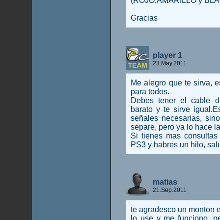
(ROJO,AMARILLO y BLA
Gracias
player 1
23.May.2011
Me alegro que te sirva, es
para todos.
Debes tener el cable 
barato y te sirve igual
señales necesarias, sino
separe, pero ya lo hace 
Si tienes mas consultas
PS3 y habres un hilo, sal
matias
21.Sep.2011
te agradesco un monton e
lo use y me funciono, 