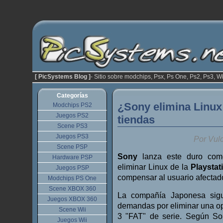
[ PicSystems Blog ]
- Sitio sobre modchips, Psx, Ps One, Ps2, Ps3, Wi
Categorías
¿Sony elimina Linux
Modchips PS2
Juegos PS2
tiendas
Scene PS3
Juegos PS3
Por Vul
Scene PSP
Sony
lanza este duro com
Hardware PSP
eliminar Linux de la
Playstat
Juegos PSP
compensar al usuario afectad
Modchips PS One
Scene XBOX 360
La compañía Japonesa sigu
Juegos XBOX 360
demandas por eliminar una op
Scene Wii
3 "FAT" de serie. Según So
Juegos Wii