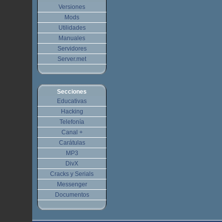
Versiones
Mods
Utilidades
Manuales
Servidores
Server.met
Secciones
Educativas
Hacking
Telefonía
Canal +
Carátulas
MP3
DivX
Cracks y Serials
Messenger
Documentos