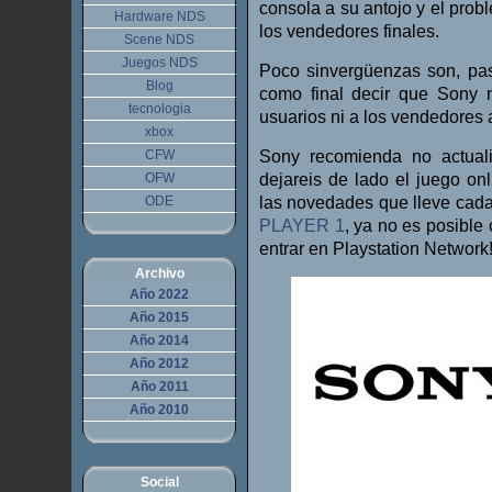
consola a su antojo y el prob
Hardware NDS
los vendedores finales.
Scene NDS
Juegos NDS
Poco sinvergüenzas son, pas
Blog
como final decir que Sony 
tecnologia
usuarios ni a los vendedores 
xbox
CFW
Sony recomienda no actualiz
OFW
dejareis de lado el juego on
ODE
las novedades que lleve cada
PLAYER 1
, ya no es posible
entrar en Playstation Network!
Archivo
Año 2022
Año 2015
Año 2014
Año 2012
Año 2011
Año 2010
Social