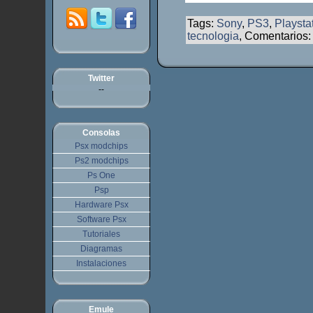
Tags:
Sony
,
PS3
,
Playsta
tecnologia
, Comentarios
Twitter
--
Consolas
Psx modchips
Ps2 modchips
Ps One
Psp
Hardware Psx
Software Psx
Tutoriales
Diagramas
Instalaciones
Emule