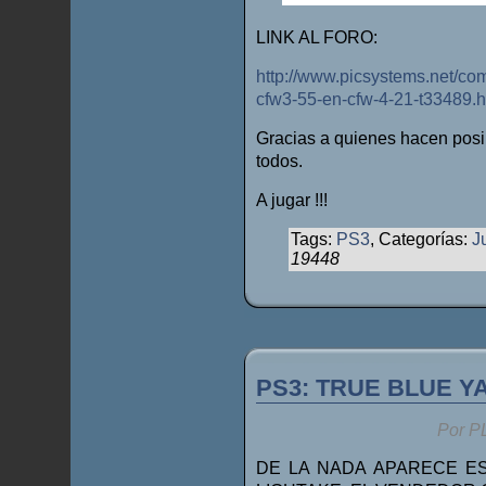
LINK AL FORO:
http://www.picsystems.net/co
cfw3-55-en-cfw-4-21-t33489.h
Gracias a quienes hacen posi
todos.
A jugar !!!
Tags:
PS3
, Categorías:
J
19448
PS3: TRUE BLUE Y
Por P
DE LA NADA APARECE ES