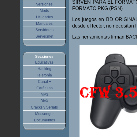
SIRVEN PARA EL FORMAT
Versiones
FORMATO PKG (PSN)
Mods
Utilidades
Los juegos en BD ORIGINAL
Manuales
desde el lector, no necesitan f
Servidores
Server.met
Las herramientas firman BACK
Secciones
Educativas
Hacking
Telefonía
Canal +
Carátulas
MP3
DivX
Cracks y Serials
Messenger
Documentos