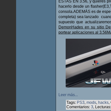
ESTAS EN 3.56, y quieres p
hacerlo desde un flasher(E3,
consola.ADEMÁS es de esperar
completa) sea lanzado cuand
supuesto que actualizaremos
DemonHades en su sitio Dem
portear aplicaciones al 3.56M
Leer más...
Tags:
PS3
,
mods
,
hacks
,
Comentarios:
3
, Lecturas