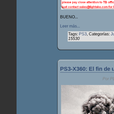
BUENO...
Leer más...
Tags:
PS3
, Categorías:
J
15530
PS3-X360: El fin de
Por P