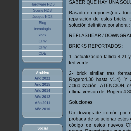
SABER QUE HAY UNA SOLU
Hardware NDS
Scene NDS
Basado en reportes(no a todo
Juegos NDS
reparación de estos bricks
Blog
solución definitiva por ahora :
tecnologia
xbox
REFLASHEAR / DOWNGRA
CFW
BRICKS REPORTADOS :
OFW
ODE
1- actualizacion fallida 4.21
led verde.
Archivo
2- brick similar tras for
Año 2022
Rogero4.30 hasta v1.4). Y
Año 2015
actualización. ATENCION, est
Año 2014
ultima version del Rogero 4.3
Año 2012
Soluciones:
Año 2011
Año 2010
Un downgrade común por me
probada de solucionar estos 
código de estos nuevos CF
Social