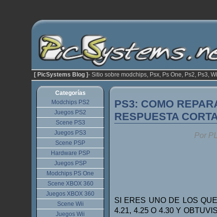
[ PicSystems Blog ]
- Sitio sobre modchips, Psx, Ps One, Ps2, Ps3, Wi
Categorías
PS3: COMO REPARAR 
Modchips PS2
Juegos PS2
RESPUESTA CORTA!
Scene PS3
Juegos PS3
Por P
Scene PSP
Hardware PSP
Juegos PSP
Modchips PS One
Scene XBOX 360
Juegos XBOX 360
SI ERES UNO DE LOS QUE
Scene Wii
4.21, 4.25 O 4.30 Y OBT
Juegos Wii