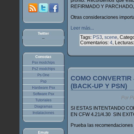
pronto. Recordemos que e
REFIRMADO Y PARCHADO, por
Otras consideraciones import
Leer más...
Twitter
Tags:
PS3
,
scene
, Categ
--
Comentarios:
4
, Lecturas
Consolas
Psx modchips
Ps2 modchips
Ps One
COMO CONVERTIR J
Psp
(BACK-UP Y PSN)
Hardware Psx
Software Psx
Por P
Tutoriales
Diagramas
SI ESTAS INTENTANDO CO
Instalaciones
EN CFW 4.21/4.30 SIN EXIT
Prueba las recomendaciones 
Emule