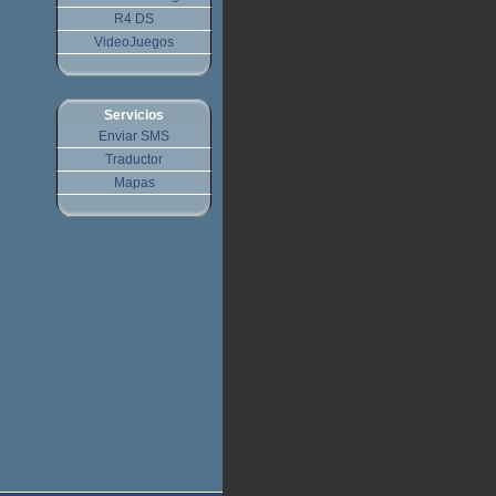
R4 DS
VideoJuegos
Servicios
Enviar SMS
Traductor
Mapas