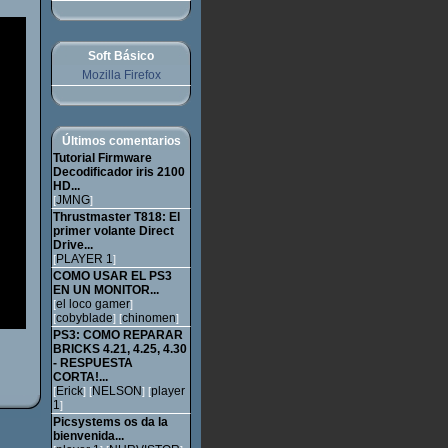
Soft Básico
Mozilla Firefox
Últimos comentarios
Tutorial Firmware
Decodificador iris 2100
HD...
JMNG
[
]
Thrustmaster T818: El
primer volante Direct
Drive...
PLAYER 1
[
]
COMO USAR EL PS3
EN UN MONITOR...
el loco gamer
[
]
cobyblade
chinomen
[
] [
]
PS3: COMO REPARAR
BRICKS 4.21, 4.25, 4.30
- RESPUESTA
CORTA!...
Erick
NELSON
player
[
] [
] [
1
]
Picsystems os da la
bienvenida...