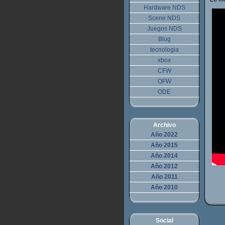
Hardware NDS
Scene NDS
Juegos NDS
Blog
tecnologia
xbox
CFW
OFW
ODE
Archivo
Año 2022
Año 2015
Año 2014
Año 2012
Año 2011
Año 2010
Social