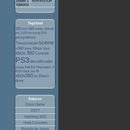
player 1
NURVISTOR
[
] [
]
lobezno
[
]
Tagcloud
Wii
360
drm
mods
Ubisoft
iris 2100 hd
social
DSi
picsystems
scene
Thrustmaster
Xbox
x360
Sony
Viark
xbox 360
Consola
PS3
decodificador
hacks
Juego
Playstation 3
t818
Viark sat 4k
xbox360
Direct
iris
drive
Enlaces
Disco Game
DSTT
Gateway 3DS
Hack Consoles
Planeta de Juego