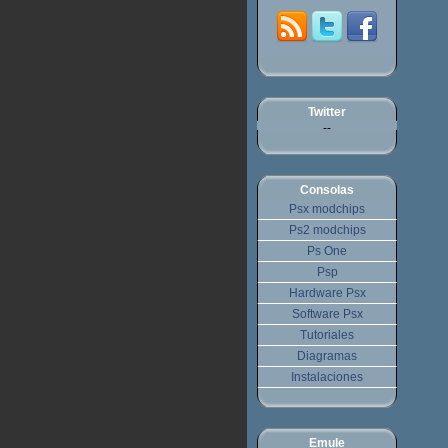
Twitter
--
Consolas
Psx modchips
Ps2 modchips
Ps One
Psp
Hardware Psx
Software Psx
Tutoriales
Diagramas
Instalaciones
Emule