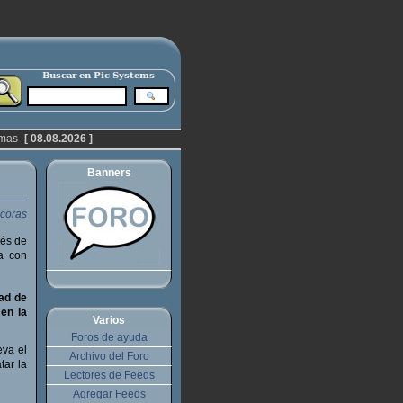
mas -
[ 08.08.2026 ]
Banners
ués de
da con
dad de
en la
Varios
Foros de ayuda
eva el
Archivo del Foro
tar la
Lectores de Feeds
Agregar Feeds