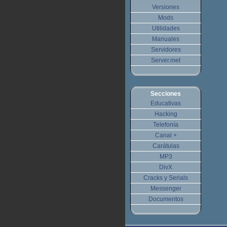
Versiones
Mods
Utilidades
Manuales
Servidores
Server.met
Secciones
Educativas
Hacking
Telefonía
Canal +
Carátulas
MP3
DivX
Cracks y Serials
Messenger
Documentos