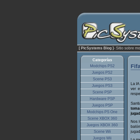
[ PicSystems Blog ]
- Sitio sobre m
Categorías
Fif
Modchips PS2
Juegos PS2
Scene PS3
La IA
Juegos PS3
ver e
Scene PSP
respe
Hardware PSP
Santi
Juegos PSP
toma
Modchips PS One
juga
Scene XBOX 360
Nos l
Juegos XBOX 360
balón
Scene Wii
jugad
Juegos Wii
Lo me