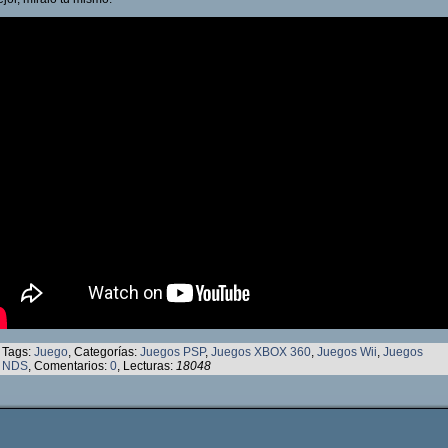
Tags:
Juego
, Categorías:
Juegos PSP
,
Juegos XBOX 360
,
Juegos Wii
,
Juegos
NDS
, Comentarios:
0
, Lecturas:
18048