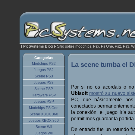
[ PicSystems Blog ]
- Sitio sobre modchips, Psx, Ps One, Ps2, Ps3, Wi
Categorías
La scene tumba el D
Modchips PS2
Juegos PS2
Scene PS3
Juegos PS3
Por si no os acordáis o no
Scene PSP
Ubisoft
mostró su nuevo sis
Hardware PSP
PC, que básicamente nos e
Juegos PSP
conectados permanentemente 
Modchips PS One
la conexión, el juego iría au
Scene XBOX 360
permitirnos guardar la partida
Juegos XBOX 360
Scene Wii
De entrada fue un rotundo f
Juegos Wii