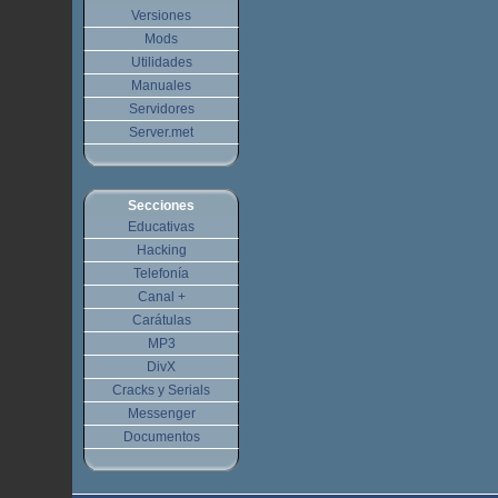
Versiones
Mods
Utilidades
Manuales
Servidores
Server.met
Secciones
Educativas
Hacking
Telefonía
Canal +
Carátulas
MP3
DivX
Cracks y Serials
Messenger
Documentos