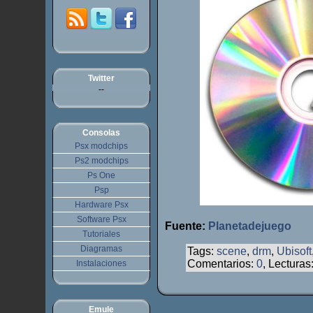
Twitter
--
Consolas
Psx modchips
Ps2 modchips
Ps One
Psp
Hardware Psx
Software Psx
Fuente:
Planetadejuego
Tutoriales
Diagramas
Tags:
scene
,
drm
,
Ubisoft
Comentarios:
0
, Lecturas
Instalaciones
Emule