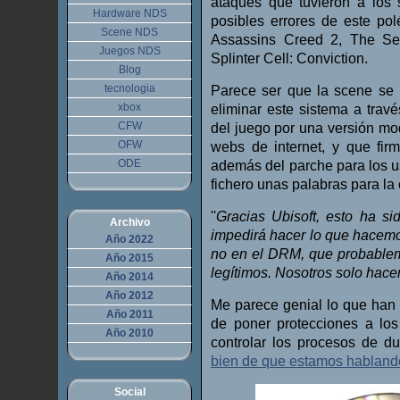
ataques que tuvieron a los 
Hardware NDS
posibles errores de este po
Scene NDS
Assassins Creed 2, The Sett
Juegos NDS
Splinter Cell: Conviction.
Blog
tecnologia
Parece ser que la scene se 
xbox
eliminar este sistema a travé
CFW
del juego por una versión mo
OFW
webs de internet, y que fir
ODE
además del parche para los u
fichero unas palabras para la
''
Gracias Ubisoft, esto ha si
Archivo
impedirá hacer lo que hacemo
Año 2022
no en el DRM, que probableme
Año 2015
legítimos. Nosotros solo hace
Año 2014
Año 2012
Me parece genial lo que han
Año 2011
de poner protecciones a lo
Año 2010
controlar los procesos de d
bien de que estamos habland
Social