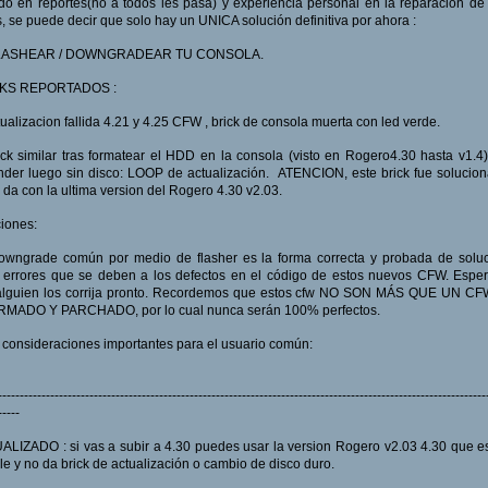
o en reportes(no a todos les pasa) y experiencia personal en la reparación de
s, se puede decir que solo hay un UNICA solución definitiva por ahora :
LASHEAR / DOWNGRADEAR TU CONSOLA.
KS REPORTADOS :
tualizacion fallida 4.21 y 4.25 CFW , brick de consola muerta con led verde.
ick similar tras formatear el HDD en la consola (visto en Rogero4.30 hasta v1.4)
der luego sin disco: LOOP de actualización. ATENCION, este brick fue solucio
 da con la ultima version del Rogero 4.30 v2.03.
iones:
owngrade común por medio de flasher es la forma correcta y probada de soluc
 errores que se deben a los defectos en el código de estos nuevos CFW. Esp
alguien los corrija pronto. Recordemos que estos cfw NO SON MÁS QUE UN CF
RMADO Y PARCHADO, por lo cual nunca serán 100% perfectos.
 consideraciones importantes para el usuario común:
----------------------------------------------------------------------------------------------------------------
-----
LIZADO : si vas a subir a 4.30 puedes usar la version Rogero v2.03 4.30 que 
le y no da brick de actualización o cambio de disco duro.