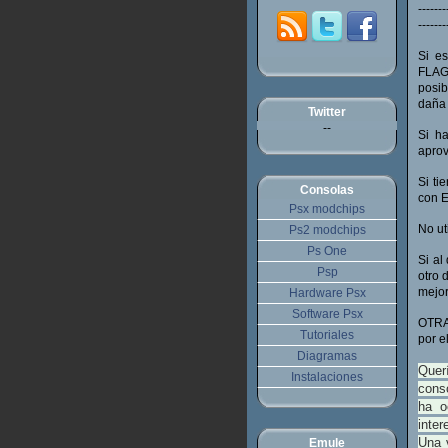
-------
-------
Si es
FLAGS
posib
daña 
Twitter
--
Si h
aprov
Si ti
Consolas
con E
Psx modchips
No ut
Ps2 modchips
Ps One
Si al
Psp
otro 
mejor
Hardware Psx
Software Psx
OTRA
Tutoriales
por e
Diagramas
Quer
Instalaciones
conso
ha o
inter
Una 
Emule