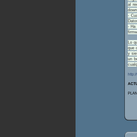
al r
down
- Cu
Datos
- Ha
firm
Lo q
que 
y si
un b
cualq
http:
ACTU
PLAN