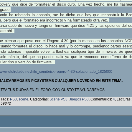
ecovery que dice de formatear el disco duro. Una vez hecho, me ha flashea
grade.
ando ha rebotado la consola, me ha dicho que hay que reconstruir la Ba
, pero que el formateo era incorrecto y ha formateado otra vez.
 arrancado de nuevo y tengo un firmware que dice 4.21 y las opciones del c
ware ahí.
ue pienso que pasa con el Rogero 4.30 (por lo menos en las consolas NOR
cuando formatea el disco, lo hace mal y lo corrompe, perdiendo partes esenc
endo además imposible volver a flashear cualquier tipo de firmware. Se que
ucle infinito, del que no puedes salir ya que te reconoce como "error de da
uier tipo y versión de firmware.
//www.elotrolado.net/hilo_semibrick-rogero-4-30-solucionado_1825000
ALIZAREMOS EN PICSYSTEMS CUALQUIER NOVEDAD EN ESTE TEMA.
TEA TUS DUDAS EN EL FORO, CON GUSTO TE AYUDAREMOS
Tags:
PS3
,
scene
, Categorías:
Scene PS3
,
Juegos PS3
, Comentarios:
4
, Lecturas:
59842