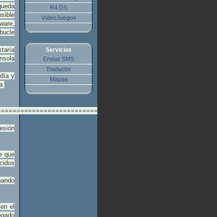
queda
R4 DS
sible
VideoJuegos
mware,
bucle
staría
Servicios
nsola
Enviar SMS
Traductor
día y
Mapas
a.
===============================================
resión
de que
cidos
eando
(en el
egado