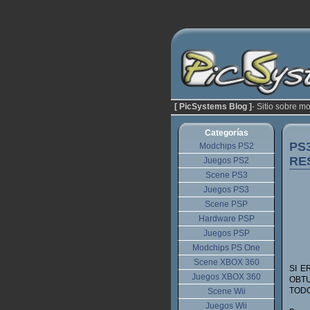
[ PicSystems Blog ]
- Sitio sobre m
Categorías
PS3
Modchips PS2
RE
Juegos PS2
Scene PS3
Juegos PS3
Scene PSP
Hardware PSP
Juegos PSP
Modchips PS One
Scene XBOX 360
SI E
Juegos XBOX 360
OBTU
TODO
Scene Wii
Juegos Wii