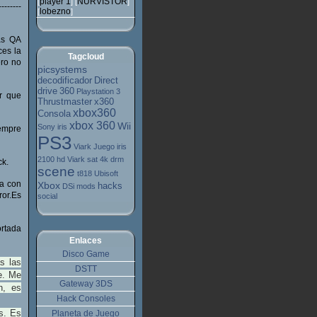
player 1
NURVISTOR
[
] [
]
--------
lobezno
[
]
las QA
ces la
Tagcloud
ero no
picsystems
decodificador
Direct
drive
360
Playstation 3
r que
Thrustmaster
x360
xbox360
Consola
xbox 360
Wii
Sony
iris
iempre
PS3
Viark
Juego
iris
2100 hd
Viark sat 4k
drm
ck.
scene
t818
Ubisoft
ba con
Xbox
hacks
DSi
mods
ror.Es
social
rtada
Enlaces
Disco Game
s las
DSTT
re. Me
Gateway 3DS
n, es
Hack Consoles
s. Es
Planeta de Juego