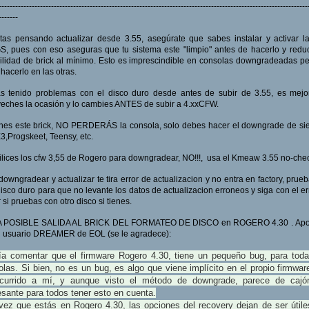
----------------------------------------------------------------------------------------------------------------
-------
tas pensando actualizar desde 3.55, asegúrate que sabes instalar y activar 
, pues con eso aseguras que tu sistema este "limpio" antes de hacerlo y redu
ilidad de brick al mínimo. Esto es imprescindible en consolas downgradeadas p
hacerlo en las otras.
as tenido problemas con el disco duro desde antes de subir de 3.55, es mejo
eches la ocasión y lo cambies ANTES de subir a 4.xxCFW.
enes este brick, NO PERDERÁS la consola, solo debes hacer el downgrade de s
3,Progskeet, Teensy, etc.
ilices los cfw 3,55 de Rogero para downgradear, NO!!!, usa el Kmeaw 3.55 no-che
 downgradear y actualizar te tira error de actualizacion y no entra en factory, prue
disco duro para que no levante los datos de actualizacion erroneos y siga con el er
 si pruebas con otro disco si tienes.
 POSIBLE SALIDA AL BRICK DEL FORMATEO DE DISCO en ROGERO 4.30 . Apo
l usuario DREAMER de EOL (se le agradece):
ía comentar que el firmware Rogero 4.30, tiene un pequeño bug, para toda
las. Si bien, no es un bug, es algo que viene implícito en el propio firmwa
currido a mí, y aunque visto el método de downgrade, parece de cajó
esante para todos tener esto en cuenta.
vez que estás en Rogero 4.30, las opciones del recovery dejan de ser útile