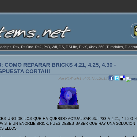
odchips, Psx, Ps One, Ps2, Ps3, Wii, DS, DSLite, DivX, Xbox 360, Tutoriales, Diagra
: COMO REPARAR BRICKS 4.21, 4.25, 4.30 -
SPUESTA CORTA!!!
Por PLAYER1 el 01.Nov.2012
RES UNO DE LOS QUE HA QUERIDO ACTUALIZAR SU PS3 A 4.21, 4.25 O 4
VISTE UN ENORME BRICK, PUES DEBES SABER QUE HAY UNA SOLUCION
S ELLOS...