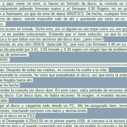
r, y aquí viene mi error, si haces un formato de disco, la consola se 
finidamente pidiendo firmware nuevo y el firmware 4.30 Rogero, no es po
r a flashearlo, ya que da error de datos 8002F2C5. De hecho, cualquier fir
rror de datos, siendo imposible salir de ahí y quedando por tanto en un 
ito.
no ocurre en kmeak. Dicho esto, por si alguien es tan torpe como yo, me gu
r si es posible solucionarlo. Entiendo que sí tiene solución, ya que la co
ca y lo que faltan son los archivos del disco duro, ¿pero cómo?
onsola, es una slim 2504-B, datacode 0C, que vino con firmware 3.40 en su 
a ido pasando por 3.41, 3.55 kmeak y 4.30 rogero sin ningún tipo de problem
ias de antemano.
ADO :
========================================================
as:
Después de todas las vueltas, mi consola ha vuelto a la vida.
encender la consola, he visto que parpadeaba el disco, así que tenía la imp
e llegaba hasta ahí.
ue he hecho:
ender la consola sin disco duro. En este caso, salía pantalla de recovery 
ay disco. Con disco duro, no había recovery. Ni imagen, ni mandos recono
able.
ger el disco y cargarme todo desde un PC. Me he asegurado bien, recr
iciones, machando sectores con datos y deshaciendo.
er el disco en la PS3.
 el Downgrade 4.25to3.55 en el primer puerto USB, el cercano a la lectora 
ndo no iba) y el mando conectado por cable, he encendido la consola y he ll