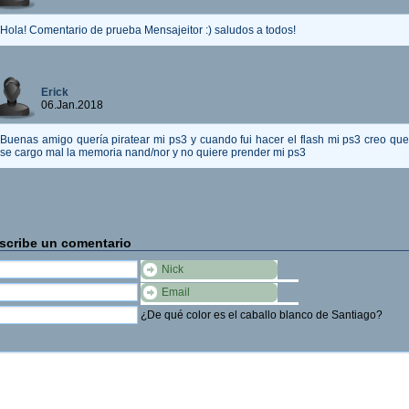
Hola! Comentario de prueba Mensajeitor :) saludos a todos!
Erick
06.Jan.2018
Buenas amigo quería piratear mi ps3 y cuando fui hacer el flash mi ps3 creo que
se cargo mal la memoria nand/nor y no quiere prender mi ps3
scribe un comentario
Nick
Email
¿De qué color es el caballo blanco de Santiago?