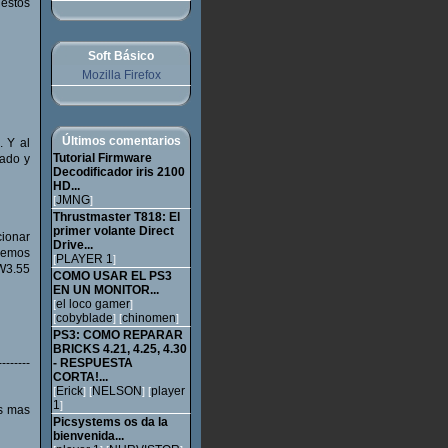
 estos
Soft Básico
Mozilla Firefox
Últimos comentarios
. Y al
Tutorial Firmware
nado y
Decodificador iris 2100
HD...
JMNG
[
]
Thrustmaster T818: El
primer volante Direct
ionar
Drive...
eremos
PLAYER 1
[
]
W3.55
COMO USAR EL PS3
EN UN MONITOR...
el loco gamer
[
]
cobyblade
chinomen
[
] [
]
PS3: COMO REPARAR
BRICKS 4.21, 4.25, 4.30
--------
- RESPUESTA
CORTA!...
Erick
NELSON
player
[
] [
] [
1
]
es mas
Picsystems os da la
bienvenida...