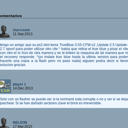
omentarios
starcream
11.Sep.2013
tengo un amigo que su ps3 slim tenia TrueBlue-3.55-CFW-v2 ,Update-2.5 Update-
2.7 spoof para poder utilizar otro cfw * habia que retirar el true blue y pisar el cfw
con otro el lo hizo de otra manera y se le brikeo la maquina de tal manera que ni
el recovery responde. *(yo instale true blue hasta la ultima version para poder
hacerle una copia a la flash pero no paso nada) alguien podra decir si tiene
solucion gracias
player 1
14.Dec.2013
Solo con un flasher se puede ver si la nor/nand esta corrupta o no y ver si se deja
parchear. Si se han dañado sectores clave el brick es irreversible.
NELSON
17.Mar.2015