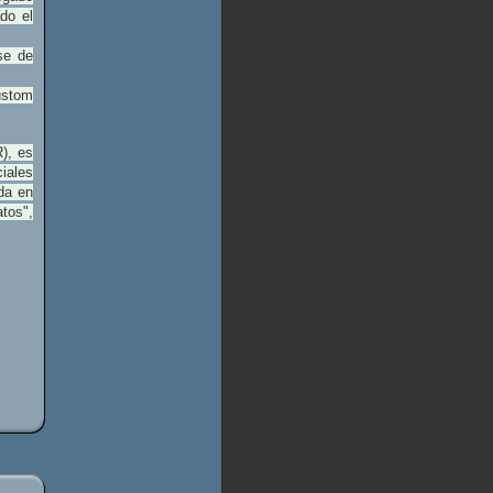
do el
se de
ustom
), es
iales
da en
tos",