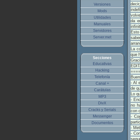
deci
Versiones
inde
Mods
volve
Utilidades
da e
Manuales
infin
Servidores
Esto 
Server.met
sabe
arran
La c
que h
Secciones
Grac
Educativas
EDIT
Hacking
===
Telefonía
Buen
- Al 
Canal +
de qu
Carátulas
Lo q
MP3
- Enc
DivX
no h
Cracks y Serials
con c
Messenger
- Co
part
Documentos
- Met
- Con
segu