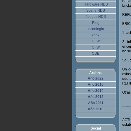
Basad
Hardware NDS
brick
Scene NDS
REF
Juegos NDS
Blog
BRIC
tecnologia
1- ac
xbox
CFW
2- br
encen
OFW
no se
ODE
Soluc
Un d
Archivo
estos
Año 2022
que 
REFI
Año 2015
Año 2014
Otras
Año 2012
Año 2011
-------
Año 2010
-------
ACTUA
estab
Social