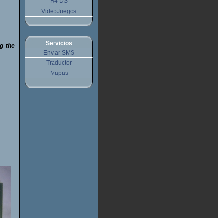
R4 DS
VideoJuegos
Servicios
ng the
Enviar SMS
Traductor
Mapas