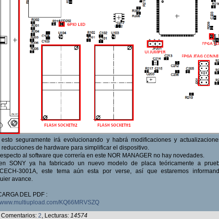
esto seguramente irá evolucionando y habrá modificaciones y actualizacione
reducciones de hardware para simplificar el dispositivo.
respecto al software que correría en este NOR MANAGER no hay novedades.
ien SONY ya ha fabricado un nuevo modelo de placa teóricamente a prue
,CECH-3001A, este tema aún esta por verse, así que estaremos informan
uier avance.
ARGA DEL PDF :
://www.multiupload.com/KQ66MRVSZQ
Comentarios:
2
, Lecturas:
14574