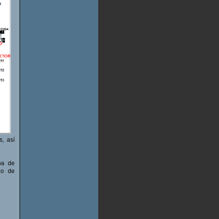
s, así
ba de
do de