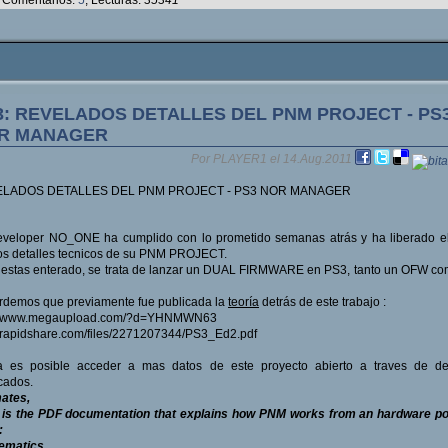
Comentarios:
5
, Lecturas:
35341
3: REVELADOS DETALLES DEL PNM PROJECT - PS
R MANAGER
Por PLAYER1 el 14.Aug.2011
LADOS DETALLES DEL PNM PROJECT - PS3 NOR MANAGER
eveloper NO_ONE ha cumplido con lo prometido semanas atrás y ha liberado e
os detalles tecnicos de su PNM PROJECT.
 estas enterado, se trata de lanzar un DUAL FIRMWARE en PS3, tanto un OFW c
demos que previamente fue publicada la
teoría
detrás de este trabajo :
://www.megaupload.com/?d=YHNMWN63
//rapidshare.com/files/2271207344/PS3_Ed2.pdf
a es posible acceder a mas datos de este proyecto abierto a traves de det
cados.
ates,
 is the PDF documentation that explains how PNM works from an hardware poi
:
ematics,