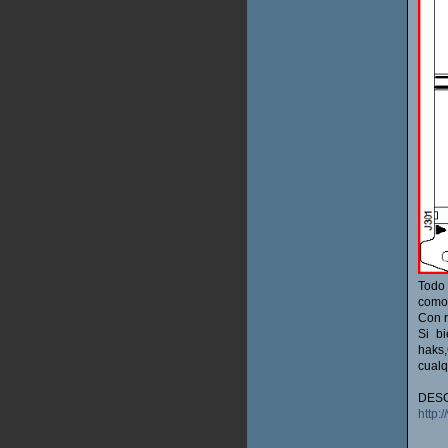
Todo 
como 
Con 
Si b
haks
cualq
DESC
http