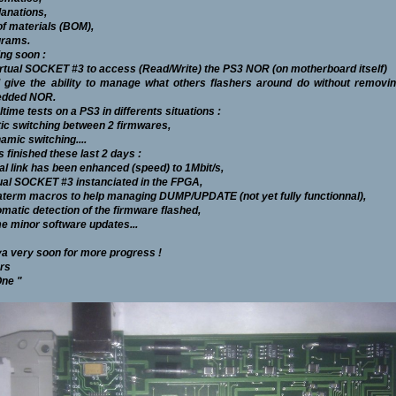
lanations,
l of materials (BOM),
grams.
ng soon :
irtual SOCKET #3 to access (Read/Write) the PS3 NOR (on motherboard itself)
ll give the ability to manage what others flashers around do without removi
dded NOR.
ltime tests on a PS3 in differents situations :
tic switching between 2 firmwares,
amic switching....
 finished these last 2 days :
ial link has been enhanced (speed) to 1Mbit/s,
tual SOCKET #3 instanciated in the FPGA,
aterm macros to help managing DUMP/UPDATE (not yet fully functionnal),
omatic detection of the firmware flashed,
e minor software updates...
a very soon for more progress !
rs
ne "