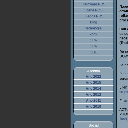
Hardware NDS
"Lue
Scene NDS
down
refla
Juegos NDS
proc
Blog
tecnologia
Con 
es po
xbox
hace
CFW
(Trad
OFW
De e
ODE
DOWN
Se ha
Archivo
Piens
Año 2022
verem
Año 2015
LINK
Año 2014
su-ps
Año 2012
Año 2011
Estar
Año 2010
ACTU
PR
flas
Social