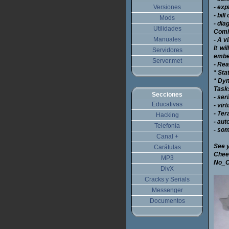
Versiones
- exp
- bil
Mods
- dia
Utilidades
Comi
Manuales
- A v
It wi
Servidores
embe
Server.met
- Rea
* Sta
* Dyn
Tasks
Secciones
- ser
Educativas
- vir
- Ter
Hacking
- aut
Telefonía
- som
Canal +
See y
Carátulas
Chee
MP3
No_O
DivX
Cracks y Serials
Messenger
Documentos