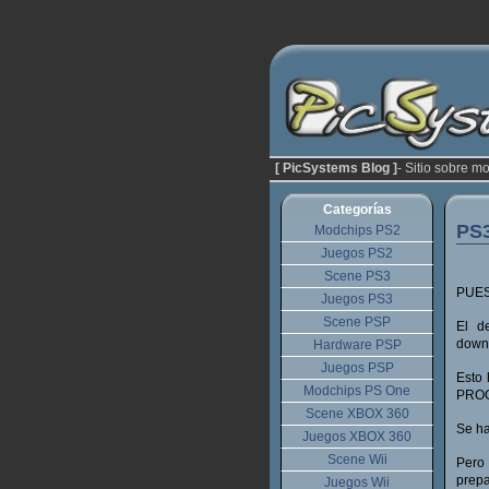
[ PicSystems Blog ]
- Sitio sobre m
Categorías
PS
Modchips PS2
Juegos PS2
Scene PS3
PUES
Juegos PS3
Scene PSP
El d
downg
Hardware PSP
Juegos PSP
Esto 
Modchips PS One
PRO
Scene XBOX 360
Se h
Juegos XBOX 360
Scene Wii
Pero 
prep
Juegos Wii