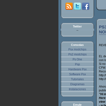
PS
Twitter
--
NO
Consolas
REVE
Psx modchips
Ps2 modchips
EL d
Ps One
con l
Si no
Psp
CFW.
Hardware Psx
Recor
Software Psx
http
http:
Tutoriales
Diagramas
Ahor
Instalaciones
publi
"Hi m
Here
view 
Emule
- sch