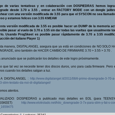
go de varias tentativas y en colaboración con DOSPIEDRAS hemos logra
grade desde 3.70 a 3.55 , entrar en FACTORY MODE con un dongle jailbr
shear con una versión modificada de 3.55 para que el SYSCON no sea llamado
eso y estamos felices con 3.55 KMEAW
esta versión modificada de 3.55 es posible hacer un DUMP de la memoria act
sible pasar al vuelo de 3.70 a 3.55 sin dar todas las vueltas que usualmente t
rlo. Usando ProgSkeet es posible pasar rápidamente de 3.70 a 3.55 modific
ucción del italiano Player 1)
sta manera, DIGITALANGEL asegura que ya está en condiciones de NO SOLO 
GRADE, sino también de HACER CAMBIO DE FIRMWARE 3.70 > 3.55 > 3.70 .
 anunciado que se publicarán los detalles de este logro próximamente.
o que tal vez se necesite tener dos discos duros, uno para cada firmware. Pero 
os cuando los detalles salgan a luz.
 A DIGITALANGEL :
http://www.digitalangel.it/2011/08/il-primo-downgrade-3-70-a
3-slim-testato-da-noi-di-digitalangel/
emos atentos.
ALIZADO: DOSPIEDRAS a publicado mas detalles en EOL (para TEENS
OGSKEET)
http://www.elotrolado.net/hilo_downgrade-3-7x-para-slim-y-fat-s-co
h_1659475