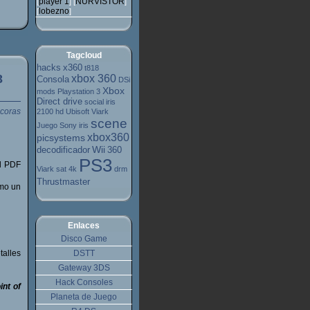
player 1
NURVISTOR
[
] [
]
lobezno
[
]
Tagcloud
hacks
x360
t818
3
xbox 360
Consola
DSi
Xbox
mods
Playstation 3
Direct drive
social
iris
2100 hd
Ubisoft
Viark
scene
Juego
Sony
iris
xbox360
picsystems
Wii
decodificador
360
PS3
l PDF
Viark sat 4k
drm
Thrustmaster
omo un
Enlaces
Disco Game
alles
DSTT
Gateway 3DS
Hack Consoles
nt of
Planeta de Juego