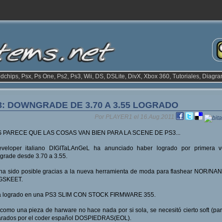
odchips, Psx, Ps One, Ps2, Ps3, Wii, DS, DSLite, DivX, Xbox 360, Tutoriales, Diagra
3: DOWNGRADE DE 3.70 A 3.55 LOGRADO
Por PLAYER1 el 16.Aug.2011
 PARECE QUE LAS COSAS VAN BIEN PARA LA SCENE DE PS3...
eveloper italiano DIGITaLAnGeL ha anunciado haber logrado por primera v
rade desde 3.70 a 3.55.
ha sido posible gracias a la nueva herramienta de moda para flashear NOR/NAN
GSKEET.
a logrado en una PS3 SLIM CON STOCK FIRMWARE 355.
como una pieza de harware no hace nada por si sola, se necesitó cierto soft (pa
arados por el coder español DOSPIEDRAS(EOL).