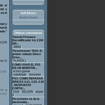
do el
eak y
 en el
Soft Básico
Mozilla Firefox
ual y
omaría
ado."
Últimos comentarios
Tutorial Firmware
Decodificador iris 2100
HACER
HD...
JMNG
[
]
Thrustmaster T818: El
primer volante Direct
Drive...
eso lo
PLAYER 1
[
]
COMO USAR EL PS3
EN UN MONITOR...
el loco gamer
[
]
-3-55-
cobyblade
chinomen
[
] [
]
PS3: COMO REPARAR
BRICKS 4.21, 4.25, 4.30
- RESPUESTA
CORTA!...
Y++ y
Erick
NELSON
player
[
] [
] [
n-nor-
1
]
Picsystems os da la
bienvenida...