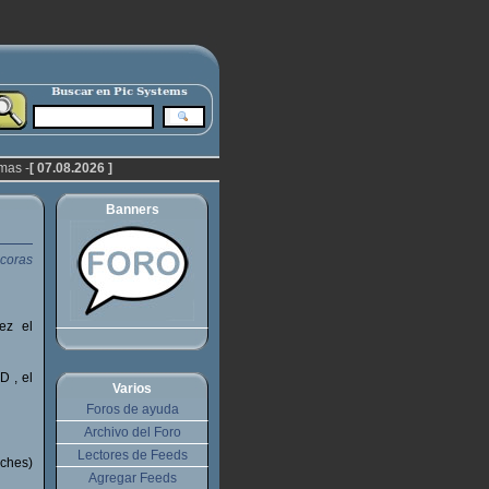
mas -
[ 07.08.2026 ]
Banners
ez el
D , el
Varios
Foros de ayuda
Archivo del Foro
Lectores de Feeds
rches)
Agregar Feeds