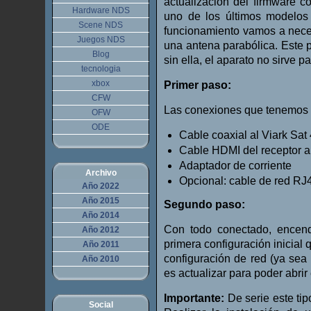
actualización del firmware c
Hardware NDS
uno de los últimos modelo
Scene NDS
funcionamiento vamos a neces
Juegos NDS
una antena parabólica. Este
Blog
sin ella, el aparato no sirve p
tecnologia
xbox
Primer paso:
CFW
Las conexiones que tenemos q
OFW
ODE
Cable coaxial al Viark Sat
Cable HDMI del receptor a 
Adaptador de corriente
Archivo
Opcional: cable de red RJ
Año 2022
Año 2015
Segundo paso:
Año 2014
Con todo conectado, ence
Año 2012
primera configuración inicial 
Año 2011
configuración de red (ya sea w
Año 2010
es actualizar para poder abrir
Importante:
De serie este tip
Social