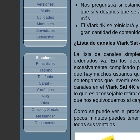
Versiones
Nos preguntará si estamo
Mods
que sí y dejamos que se ac
Utilidades
más.
Manuales
El Viark 4K se reiniciará y
Servidores
gran cantidad de contenido
Server.met
¿Lista de canales Viark Sat
La lista de canales simple
Secciones
ordenados ya. En los deco
Educativas
excesivamente complicado pe
Hacking
que hay muchos usuarios que
Telefonía
no tengamos que invertir ese 
Canal +
canales en el
Viark Sat 4K
es
Carátulas
lo que es aconsejable retirar
MP3
que nos equivoquemos al carg
DivX
Cracks y Serials
Como se puede ver, el proce
Messenger
pocos minutos puedes tener 
Documentos
todas sus ventajas.