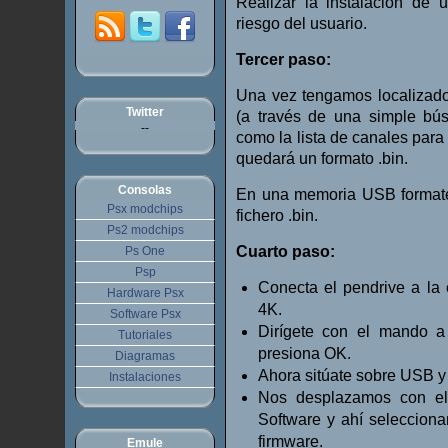
Realizar la instalación de 
riesgo del usuario.
Tercer paso:
Una vez tengamos localizad
Twitter
(a través de una simple bús
--
como la lista de canales para 
quedará un formato .bin.
Consolas
En una memoria USB format
Psx modchips
fichero .bin.
Ps2 modchips
Cuarto paso:
Ps One
Psp
Conecta el pendrive a la 
Hardware Psx
4K.
Software Psx
Dirígete con el mando a
Tutoriales
presiona OK.
Diagramas
Ahora sitúate sobre USB y
Instalaciones
Nos desplazamos con el
Software y ahí selecciona
firmware.
Emule