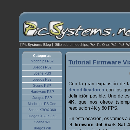
[ PicSystems Blog ]
- Sitio sobre modchips, Psx, Ps One, Ps2, Ps3, Wi
Categorías
Tutorial Firmware Vi
Modchips PS2
Juegos PS2
Scene PS3
Juegos PS3
Con la gran expansión de la
Scene PSP
decodificadores
con los que
Hardware PSP
definición posible. Uno de e
Juegos PSP
4K
, que nos ofrece (siemp
Modchips PS One
resolución 4K y 60 FPS.
Scene XBOX 360
Juegos XBOX 360
En esta ocasión, os vamos a o
Scene Wii
el
firmware del Viark Sat 
Juegos Wii