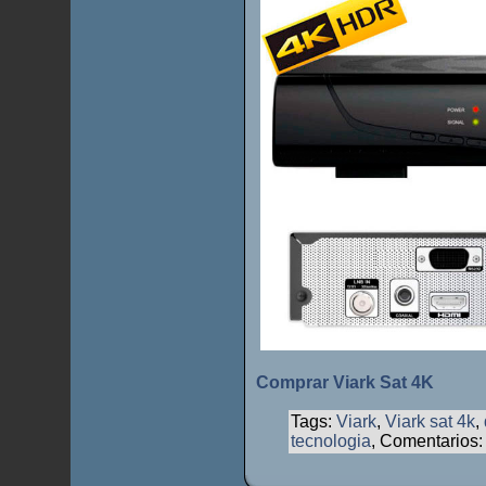
Comprar Viark Sat 4K
Tags:
Viark
,
Viark sat 4k
,
tecnologia
, Comentarios