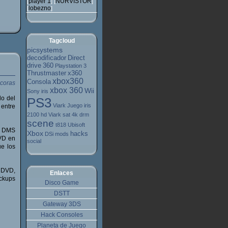
player 1
NURVISTOR
[
] [
]
lobezno
[
]
Tagcloud
picsystems
decodificador
Direct
drive
360
Playstation 3
Thrustmaster
x360
xbox360
Consola
xbox 360
Wii
Sony
iris
lo del
PS3
Viark
Juego
iris
 entre
2100 hd
Viark sat 4k
drm
scene
t818
Ubisoft
a DMS
Xbox
hacks
DSi
mods
DVD en
social
ue los
 DVD,
Enlaces
ckups
Disco Game
DSTT
Gateway 3DS
Hack Consoles
Planeta de Juego