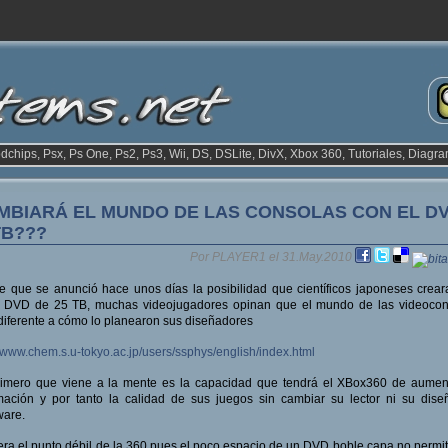
odchips, Psx, Ps One, Ps2, Ps3, Wii, DS, DSLite, DivX, Xbox 360, Tutoriales, Diagra
MBIARÁ EL MUNDO DE LAS CONSOLAS CON EL D
TB???
Por PLAYER1 el 31.May.2010
 que se anunció hace unos días la posibilidad que científicos japoneses crea
o DVD de 25 TB, muchas videojugadores opinan que el mundo de las videocon
diferente a cómo lo planearon sus diseñadores
//www.chem.s.u-tokyo.ac.jp/users/ssphys/english/index.html
rimero que viene a la mente es la capacidad que tendrá el XBox360 de aument
mación y por tanto la calidad de sus juegos sin cambiar su lector ni su dis
ware.
era el punto débil de la 360 pues el poco espacio de un DVD boble capa no permit