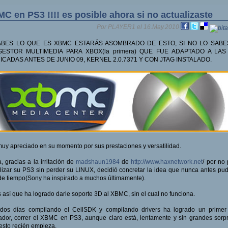
C en PS3 !!!! es posible ahora si no actualizaste
Por PLAYER1 el 16.May.2010
ABES LO QUE ES XBMC ESTARÁS ASOMBRADO DE ESTO, SI NO LO SABE
ESTOR MULTIMEDIA PARA XBOX(la primera) QUE FUE ADAPTADO A LAS
ICADAS ANTES DE JUNIO 09, KERNEL 2.0.7371 Y CON JTAG INSTALADO.
uy apreciado en su momento por sus prestaciones y versatilidad.
, gracias a la irritación de
madshaun1984
de
http://www.haxnetwork.net
/ por no
lizar su PS3 sin perder su LINUX, decidió concretar la idea que nunca antes pu
 de tiempo(Sony ha inspirado a muchos últimamente).
s así que ha logrado darle soporte 3D al XBMC, sin el cual no funciona.
 dos días compilando el CellSDK y compilando drivers ha logrado un primer
ador, correr el XBMC en PS3, aunque claro está, lentamente y sin grandes sorp
esto recién empieza.