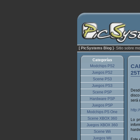
[ PicSystems Blog ]
- Sitio sobre m
Categorías
CA
Modchips PS2
25
Juegos PS2
Scene PS3
Juegos PS3
Desde
Scene PSP
disc
Hardware PSP
será 
Juegos PSP
http:
Modchips PS One
Scene XBOX 360
Lo p
infor
Juegos XBOX 360
hard
Scene Wii
Juegos Wii
Este 