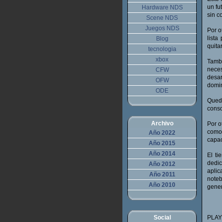
un fu
Hardware NDS
sin c
Scene NDS
Juegos NDS
Por o
lista
Blog
quita
tecnologia
xbox
Tambi
nece
CFW
desa
OFW
domi
ODE
Qued
conso
Archivo
Por o
como 
Año 2022
capac
Año 2015
Año 2014
El ti
dedi
Año 2012
apli
Año 2011
noteb
Año 2010
gene
Social
PLAY