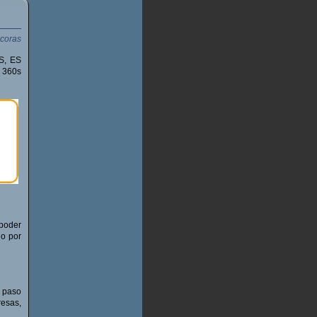
S, ES
 360s
 poder
do por
 paso
resas,