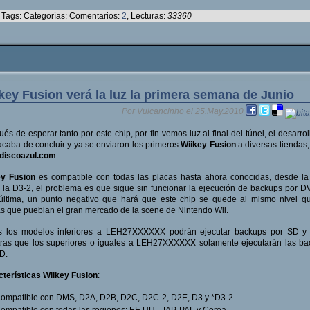
Tags: Categorías: Comentarios:
2
, Lecturas:
33360
key Fusion verá la luz la primera semana de Junio
Por Vulcancinho el 25.May.2010
és de esperar tanto por este chip, por fin vemos luz al final del túnel, el desarrol
acaba de concluir y ya se enviaron los primeros
Wiikey Fusion
a diversas tiendas,
discoazul.com
.
ey Fusion
es compatible con todas las placas hasta ahora conocidas, desde l
 la D3-2, el problema es que sigue sin funcionar la ejecución de backups por 
última, un punto negativo que hará que este chip se quede al mismo nivel q
 que pueblan el gran mercado de la scene de Nintendo Wii.
s los modelos inferiores a LEH27XXXXXX podrán ejecutar backups por SD y
tras que los superiores o iguales a LEH27XXXXXX solamente ejecutarán las ba
D.
terísticas Wiikey Fusion
:
ompatible con DMS, D2A, D2B, D2C, D2C-2, D2E, D3 y *D3-2