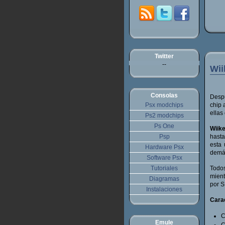
Twitter
--
Wii
Consolas
Despu
Psx modchips
chip 
ellas
Ps2 modchips
Ps One
Wiik
Psp
hasta
esta 
Hardware Psx
demás
Software Psx
Tutoriales
Todo
mien
Diagramas
por S
Instalaciones
Carac
C
Emule