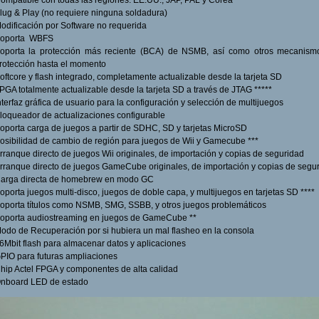
ompatible con todas las regiones: EE.UU., JAP, PAL y Corea
lug & Play (no requiere ninguna soldadura)
odificación por Software no requerida
oporta WBFS
oporta la protección más reciente (BCA) de NSMB, así como otros mecanism
rotección hasta el momento
oftcore y flash integrado, completamente actualizable desde la tarjeta SD
PGA totalmente actualizable desde la tarjeta SD a través de JTAG *****
nterfaz gráfica de usuario para la configuración y selección de multijuegos
loqueador de actualizaciones configurable
oporta carga de juegos a partir de SDHC, SD y tarjetas MicroSD
osibilidad de cambio de región para juegos de Wii y Gamecube ***
rranque directo de juegos Wii originales, de importación y copias de seguridad
rranque directo de juegos GameCube originales, de importación y copias de segu
arga directa de homebrew en modo GC
oporta juegos multi-disco, juegos de doble capa, y multijuegos en tarjetas SD ****
oporta títulos como NSMB, SMG, SSBB, y otros juegos problemáticos
oporta audiostreaming en juegos de GameCube **
odo de Recuperación por si hubiera un mal flasheo en la consola
6Mbit flash para almacenar datos y aplicaciones
PIO para futuras ampliaciones
hip Actel FPGA y componentes de alta calidad
nboard LED de estado