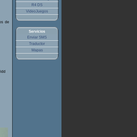
R4 DS
VideoJuegos
os de
Servicios
Enviar SMS
Traductor
Mapas
ridd