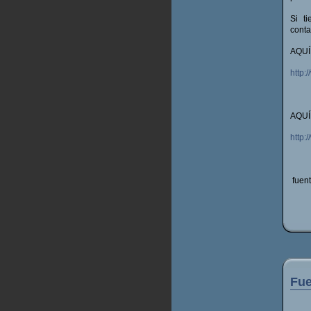
Si t
cont
AQUÍ
http:
AQUÍ
http
fuen
Fue