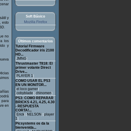
acenar
Soft Básico
átil y
Mozilla Firefox
, esto
 BD.
que no
a los
Últimos comentarios
ido y
Tutorial Firmware
Decodificador iris 2100
HD...
JMNG
[
]
nueva
Thrustmaster T818: El
primer volante Direct
Drive...
ticias
PLAYER 1
[
]
fuimos
COMO USAR EL PS3
EN UN MONITOR...
el loco gamer
[
]
pañías
cobyblade
chinomen
[
] [
]
podrá
PS3: COMO REPARAR
 para
BRICKS 4.21, 4.25, 4.30
are en
- RESPUESTA
CORTA!...
Erick
NELSON
player
[
] [
] [
1
]
Picsystems os da la
bienvenida...