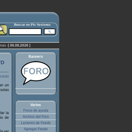
mas -
[ 06.08.2026 ]
Banners
VD
ran un
solas
Varios
Foros de ayuda
ar la
Archivo del Foro
eño de
Lectores de Feeds
Agregar Feeds
ía ver