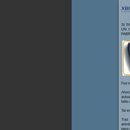
XBM
SI S
UN G
FABR
Fue m
Ahora
actua
falta
Tal e
Tras
alent
pero 