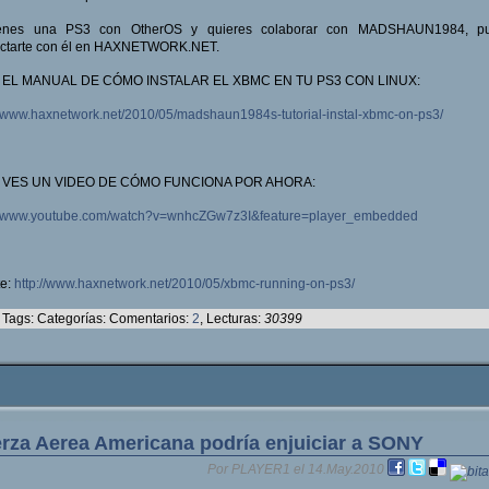
ienes una PS3 con OtherOS y quieres colaborar con MADSHAUN1984, p
actarte con él en HAXNETWORK.NET.
 EL MANUAL DE CÓMO INSTALAR EL XBMC EN TU PS3 CON LINUX:
//www.haxnetwork.net/2010/05/madshaun1984s-tutorial-instal-xbmc-on-ps3/
 VES UN VIDEO DE CÓMO FUNCIONA POR AHORA:
://www.youtube.com/watch?v=wnhcZGw7z3I&feature=player_embedded
te:
http://www.haxnetwork.net/2010/05/xbmc-running-on-ps3/
Tags: Categorías: Comentarios:
2
, Lecturas:
30399
rza Aerea Americana podría enjuiciar a SONY
Por PLAYER1 el 14.May.2010