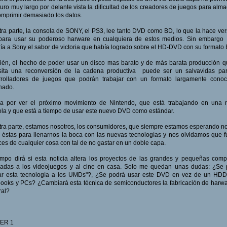
turo muy largo por delante vista la dificultad de los creadores de juegos para alm
omprimir demasiado los datos.
tra parte, la consola de SONY, el PS3, lee tanto DVD como BD, lo que la hace vers
 para usar su poderoso harware en cualquiera de estos medios. Sin embargo 
ría a Sony el sabor de victoria que había logrado sobre el HD-DVD con su formato
én, el hecho de poder usar un disco mas barato y de más barata producción 
sita una reconversión de la cadena productiva puede ser un salvavidas par
rrolladores de juegos que podrán trabajar con un formato largamente conoc
nado.
a por ver el próximo movimiento de Nintendo, que está trabajando en una 
la y que está a tiempo de usar este nuevo DVD como estándar.
tra parte, estamos nosotros, los consumidores, que siempre estamos esperando no
éstas para llenarnos la boca con las nuevas tecnologías y nos olvidamos que 
es de cualquier cosa con tal de no gastar en un doble capa.
empo dirá si esta noticia altera los proyectos de las grandes y pequeñas com
cadas a los videojuegos y al cine en casa. Solo me quedan unas dudas: ¿Se 
car esta tecnología a los UMDs"?, ¿Se podrá usar este DVD en vez de un HDD
ooks y PCs? ¿Cambiará esta técnica de semiconductores la fabricación de harw
ral?
ER 1