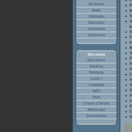
C
Versiones
P
Mods
M
S
Utilidades
S
Manuales
p
Servidores
S
Server.met
F
I
B
S
Secciones
P
Educativas
A
Hacking
A
Telefonía
C
Canal +
S
Carátulas
S
S
MP3
M
DivX
1
Cracks y Serials
G
Messenger
C
Documentos
O