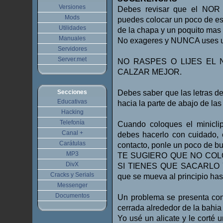
Versiones
Debes revisar que el NOR 
Mods
puedes colocar un poco de esp
Utilidades
de la chapa y un poquito mas
Manuales
No exageres y NUNCA uses un m
Servidores
Server.met
NO RASPES O LIJES EL 
CALZAR MEJOR.
Secciones
Debes saber que las letras de 
Educativas
hacia la parte de abajo de las 
Hacking
Telefonía
Cuando coloques el minicl
Canal +
debes hacerlo con cuidado, 
Carátulas
contacto, ponle un poco de bu
MP3
TE SUGIERO QUE NO COL
DivX
SI TIENES QUE SACARLO 
Cracks y Serials
que se mueva al principio has
Messenger
Documentos
Un problema se presenta con
cerrada alrededor de la bahia
Yo usé un alicate y le corté