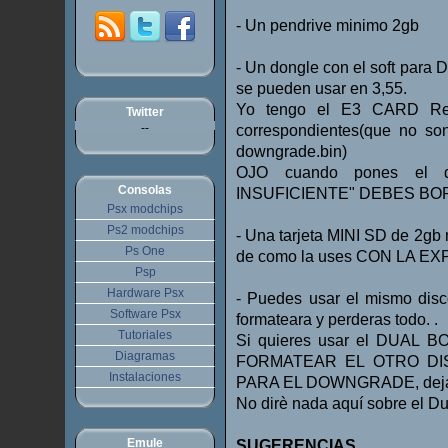
- Un pendrive minimo 2gb
- Un dongle con el soft par
se pueden usar en 3,55.
Yo tengo el E3 CARD Re
Twitter
--
correspondientes(que no so
downgrade.bin)
OJO cuando pones el do
Consolas
INSUFICIENTE" DEBES BO
Psx modchips
Ps2 modchips
- Una tarjeta MINI SD de 2g
Ps One
de como la uses CON LA E
Psp
Hardware Psx
- Puedes usar el mismo disco
Software Psx
formateara y perderas todo. .
Tutoriales
Si quieres usar el DUAL
Diagramas
FORMATEAR EL OTRO DISC
Instalaciones
PARA EL DOWNGRADE, dejando 
No dirè nada aquí sobre el Du
Emule
SUGERENCIAS