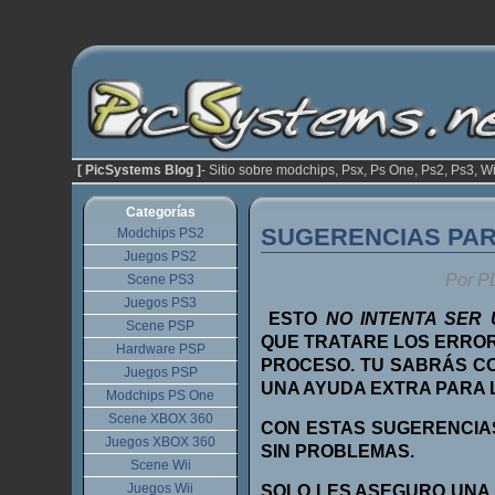
[ PicSystems Blog ]
- Sitio sobre modchips, Psx, Ps One, Ps2, Ps3, Wi
Categorías
SUGERENCIAS PAR
Modchips PS2
Juegos PS2
Por P
Scene PS3
Juegos PS3
ESTO
NO INTENTA SER
Scene PSP
QUE TRATARE LOS ERRO
Hardware PSP
PROCESO. TU SABRÁS CO
Juegos PSP
UNA AYUDA EXTRA PARA 
Modchips PS One
Scene XBOX 360
CON ESTAS SUGERENCIA
Juegos XBOX 360
SIN PROBLEMAS.
Scene Wii
Juegos Wii
SOLO LES ASEGURO UNA