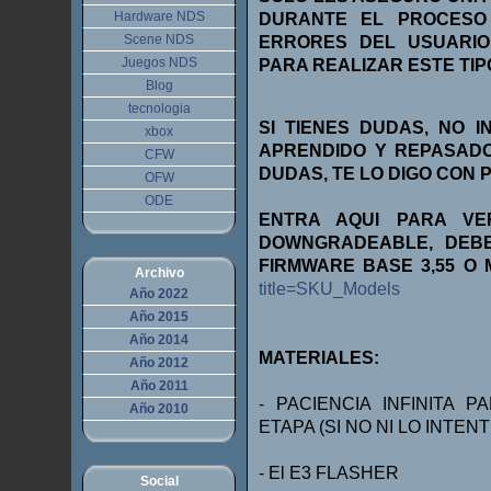
Hardware NDS
DURANTE EL PROCESO
Scene NDS
ERRORES DEL USUARIO
Juegos NDS
PARA REALIZAR ESTE TI
Blog
tecnologia
SI TIENES DUDAS, NO 
xbox
APRENDIDO Y REPASADO
CFW
DUDAS, TE LO DIGO CON 
OFW
ODE
ENTRA AQUI PARA V
DOWNGRADEABLE, DEBE
FIRMWARE BASE 3,55 O
Archivo
title=SKU_Models
Año 2022
Año 2015
Año 2014
MATERIALES:
Año 2012
Año 2011
- PACIENCIA INFINITA
Año 2010
ETAPA (SI NO NI LO INTEN
- El E3 FLASHER
Social