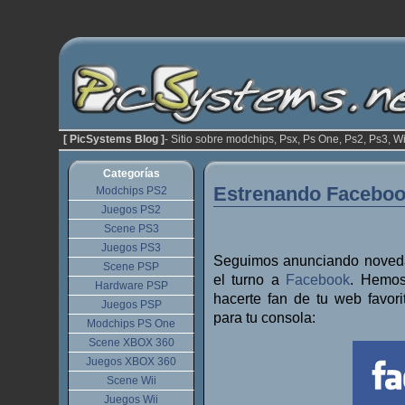
[ PicSystems Blog ]
- Sitio sobre modchips, Psx, Ps One, Ps2, Ps3, Wi
Categorías
Estrenando Facebo
Modchips PS2
Juegos PS2
Scene PS3
Juegos PS3
Seguimos anunciando nove
Scene PSP
el turno a
Facebook
. Hemos
Hardware PSP
hacerte fan de tu web favor
Juegos PSP
para tu consola:
Modchips PS One
Scene XBOX 360
Juegos XBOX 360
Scene Wii
Juegos Wii