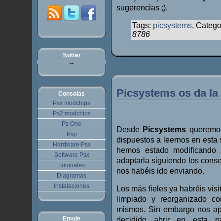
sugerencias ;).
Tags:
picsystems
, Catego
8786
Twitter
--
Picsystems os da la
Consolas
Psx modchips
Ps2 modchips
Ps One
Desde
Picsystems
queremos 
Psp
dispuestos a leernos en esta
Hardware Psx
hemos estado modificando 
Software Psx
adaptarla siguiendo los consej
Tutoriales
nos habéis ido enviando.
Diagramas
Instalaciones
Los más fieles ya habréis vis
limpiado y reorganizado con
mismos. Sin embargo nos ap
Emule
decidido abrir en esta 