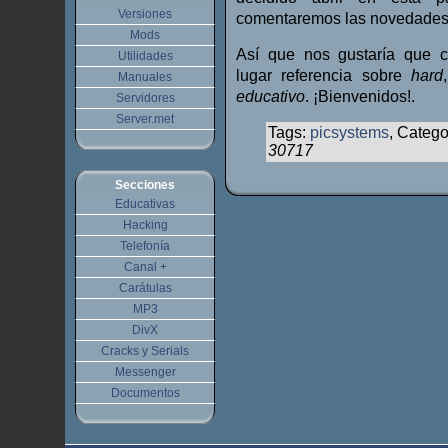
Versiones
comentaremos las novedades
Mods
Así que nos gustaría que 
Utilidades
lugar referencia sobre
hard
Manuales
educativo
. ¡Bienvenidos!.
Servidores
Server.met
Tags:
picsystems
, Catego
30717
Secciones
Educativas
Hacking
Telefonía
Canal +
Carátulas
MP3
DivX
Cracks y Serials
Messenger
Documentos