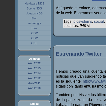
Hardware NDS
Ahí queda el enlace, además 
Scene NDS
de la web. Esperamos verte t
Juegos NDS
Blog
Tags:
picsystems
,
social
,
tecnologia
Lecturas:
94975
xbox
CFW
OFW
ODE
Estrenando Twitter
Archivo
Año 2022
Año 2015
Hemos creado una cuenta
Año 2014
noticias que van surgiendo t
Año 2012
es la siguiente:
http://www.tw
Año 2011
sigáis con tanto entusiasmo 
Año 2010
También podréis ver los últi
de la parte izquierda de la
Social
trabajando para un
Picsyste