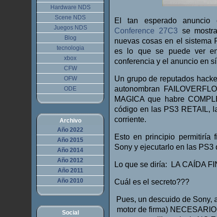
Hardware NDS
Scene NDS
El tan esperado anunci
Juegos NDS
Conference 27C3
se mostrar
Blog
nuevas cosas en el sistema 
tecnologia
es lo que se puede ver en 
xbox
conferencia y el anuncio en sí
CFW
Un grupo de reputados hacke
OFW
autonombran FAILOVERFLOW
ODE
MAGICA que habre COMPLET
código en las PS3 RETAIL, l
corriente.
Archivo
Año 2022
Esto en principio permitiría
Año 2015
Sony y ejecutarlo en las PS3
Año 2014
Año 2012
Lo que se diría: LA CAÍDA 
Año 2011
Año 2010
Cuál es el secreto???
Pues, un descuido de Sony,
motor de firma) NECESARI
Social