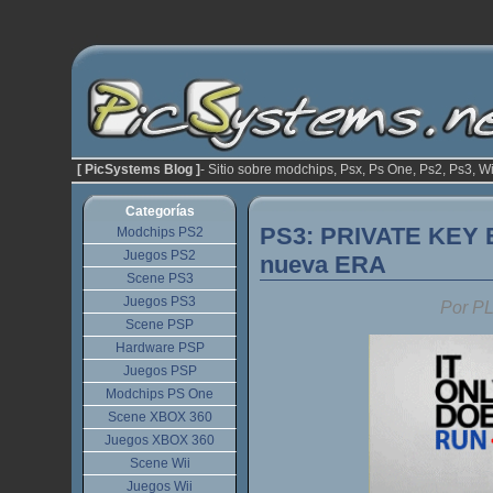
[ PicSystems Blog ]
- Sitio sobre modchips, Psx, Ps One, Ps2, Ps3, Wi
Categorías
PS3: PRIVATE KEY 
Modchips PS2
Juegos PS2
nueva ERA
Scene PS3
Juegos PS3
Por P
Scene PSP
Hardware PSP
Juegos PSP
Modchips PS One
Scene XBOX 360
Juegos XBOX 360
Scene Wii
Juegos Wii