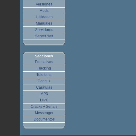
Versiones
Mods
Utilidades
Manuales
Servidores
Server.met
Secciones
Educativas
Hacking
Telefonía
Canal +
Carátulas
MP3
DivX
Cracks y Serials
Messenger
Documentos