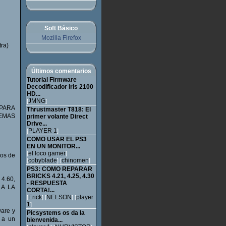
Soft Básico
Mozilla Firefox
ra)
Últimos comentarios
Tutorial Firmware
Decodificador iris 2100
HD...
JMNG
[
]
 PARA
Thrustmaster T818: El
DEMAS
primer volante Direct
Drive...
PLAYER 1
[
]
COMO USAR EL PS3
EN UN MONITOR...
el loco gamer
[
]
los de
cobyblade
chinomen
[
] [
]
PS3: COMO REPARAR
BRICKS 4.21, 4.25, 4.30
4.60,
- RESPUESTA
A LA
CORTA!...
Erick
NELSON
player
[
] [
] [
1
]
are y
Picsystems os da la
 a un
bienvenida...