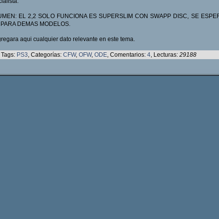
ialista.
MEN: EL 2,2 SOLO FUNCIONA ES SUPERSLIM CON SWAPP DISC, SE ESPE
 PARA DEMAS MODELOS.
regara aqui cualquier dato relevante en este tema.
Tags:
PS3
, Categorías:
CFW
,
OFW
,
ODE
, Comentarios:
4
, Lecturas:
29188