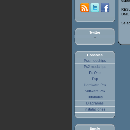
espec
RESU
DMC
Se ag
Twitter
--
Consolas
Psx modchips
Ps2 modchips
Ps One
Psp
Hardware Psx
Software Psx
Tutoriales
Diagramas
Instalaciones
Emule