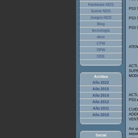
Hardware NDS
PS3 S
Scene NDS
Juegos NDS
PS3 S
Blog
PS3 S
tecnologia
xbox
CFW
ATEN
OFW
ODE
ACTU
SUPE
MOD
Archivo
Año 2022
Año 2015
ACTUA
Año 2014
PS3 
Año 2012
Año 2011
CUID
ADE
Año 2010
VENT
Asi 
sepa
Social