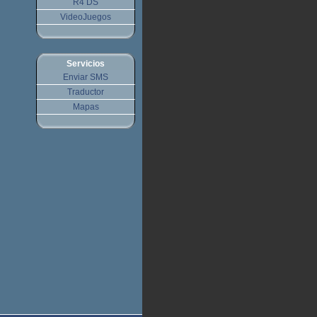
R4 DS
VideoJuegos
Servicios
Enviar SMS
Traductor
Mapas