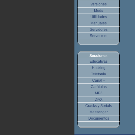
Versiones
Mods
Utilidades
Manuales
Servidores
Server.met
Secciones
Educativas
Hacking
Telefonía
Canal +
Carátulas
MP3
DivX
Cracks y Serials
Messenger
Documentos