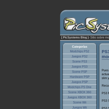
[ PicSystems Blog ]
- Sitio sobre m
Categorías
PS3
Modchips PS2
mod
Juegos PS2
Scene PS3
Juegos PS3
Pues 
Scene PSP
actua
Hardware PSP
slim 
Juegos PSP
Recue
Modchips PS One
Scene XBOX 360
PS3 F
Juegos XBOX 360
PS3 S
Scene Wii
Juegos Wii
PS3 S