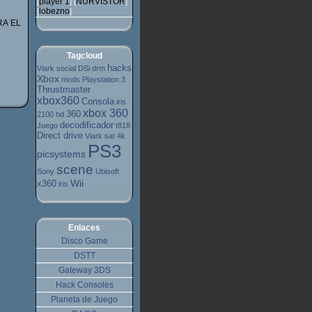
player 1
NURVISTOR
[
] [
]
lobezno
[
]
RA EL
Tagcloud
hacks
Viark
social
DSi
drm
Xbox
mods
Playstation 3
Thrustmaster
xbox360
Consola
iris
xbox 360
360
2100 hd
decodificador
Juego
t818
Direct drive
Viark sat 4k
PS3
picsystems
scene
Sony
Ubisoft
Wii
x360
iris
Enlaces
Disco Game
DSTT
Gateway 3DS
Hack Consoles
Planeta de Juego