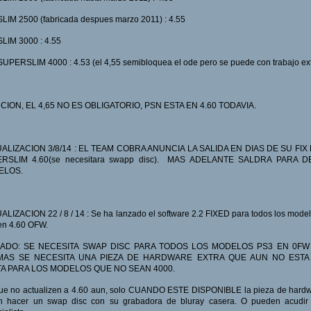
LIM 2500 (fabricada despues marzo 2011) : 4.55
LIM 3000 : 4.55
UPERSLIM 4000 : 4.53 (el 4,55 semibloquea el ode pero se puede con trabajo ext
CION, EL 4,65 NO ES OBLIGATORIO, PSN ESTA EN 4.60 TODAVIA.
ALIZACION 3/8/14 : EL TEAM COBRA ANUNCIA LA SALIDA EN DIAS DE SU FIX
RSLIM 4.60(se necesitara swapp disc). MAS ADELANTE SALDRA PARA 
ELOS.
LIZACION 22 / 8 / 14 : Se ha lanzado el software 2.2 FIXED para todos los mode
en 4.60 OFW.
ADO: SE NECESITA SWAP DISC PARA TODOS LOS MODELOS PS3 EN 0FW 
MAS SE NECESITA UNA PIEZA DE HARDWARE EXTRA QUE AUN NO ESTA 
A PARA LOS MODELOS QUE NO SEAN 4000.
que no actualizen a 4.60 aun, solo CUANDO ESTE DISPONIBLE la pieza de hardw
n hacer un swap disc con su grabadora de bluray casera. O pueden acudir