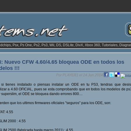
odchips, Psx, Ps One, Ps2, Ps3, Wii, DS, DSLite, DivX, Xbox 360, Tutoriales, Diagra
: Nuevo CFW 4.60/4.65 bloquea ODE en todos los
elos !!!
Por PLAYER1 el 24.Jun.2014
si tienes instalado o piensas instalar un ODE en tu PS3, tendras que desis
lizar a 4.60 OFICIAL, pues se esta comprobando que en todos los modelos de ps3,
y superslim, el ODE se bloquea dando errores 800....
rden que los ultimos firmwares oficiales "seguros" para los ODE, son:
AT: 4.55
LIM 2000 : 4.55
LIM 2500 (fabricada hasta marzo 2011) : 4.55