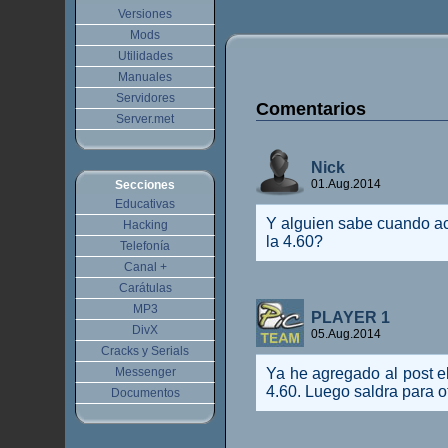
Versiones
Mods
Utilidades
Manuales
Servidores
Comentarios
Server.met
Nick
01.Aug.2014
Secciones
Educativas
Y alguien sabe cuando ac
Hacking
la 4.60?
Telefonía
Canal +
Carátulas
MP3
PLAYER 1
DivX
05.Aug.2014
Cracks y Serials
Messenger
Ya he agregado al post el
4.60. Luego saldra para o
Documentos