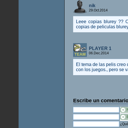
nik
29.Oct.2014
Leee copias blurey ?? O
copias de peliculas blurey 
PLAYER 1
06.Dec.2014
El tema de las pelis creo 
con los juegos., pero se 
Escribe un comentari
¿Qué 