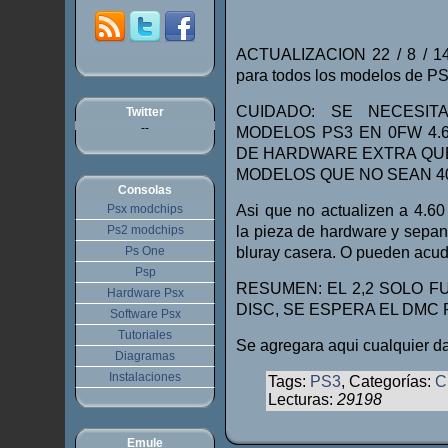
ACTUALIZACION 22 / 8 / 14 
para todos los modelos de P
CUIDADO: SE NECESI
Twitter
--
MODELOS PS3 EN 0FW 4.6
DE HARDWARE EXTRA QUE 
MODELOS QUE NO SEAN 40
Consolas
Psx modchips
Asi que no actualizen a 4
Ps2 modchips
la pieza de hardware y sepa
Ps One
bluray casera. O pueden acudi
Psp
RESUMEN: EL 2,2 SOLO 
Hardware Psx
DISC, SE ESPERA EL DMC
Software Psx
Tutoriales
Se agregara aqui cualquier da
Diagramas
Instalaciones
Tags:
PS3
, Categorías:
C
Lecturas:
29198
Emule