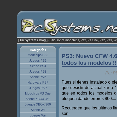
[ PicSystems Blog ]
- Sitio sobre modchips, Psx, Ps One, Ps2, Ps3, Wi
Categorías
PS3: Nuevo CFW 4.6
Modchips PS2
Juegos PS2
todos los modelos !!
Scene PS3
Juegos PS3
Por P
Scene PSP
Pues si tienes instalado o p
Hardware PSP
que desistir de actualizar 
Juegos PSP
que en todos los modelos de
Modchips PS One
bloquea dando errores 800....
Scene XBOX 360
Juegos XBOX 360
Recuerden que los ultimos fi
Scene Wii
son:
Juegos Wii