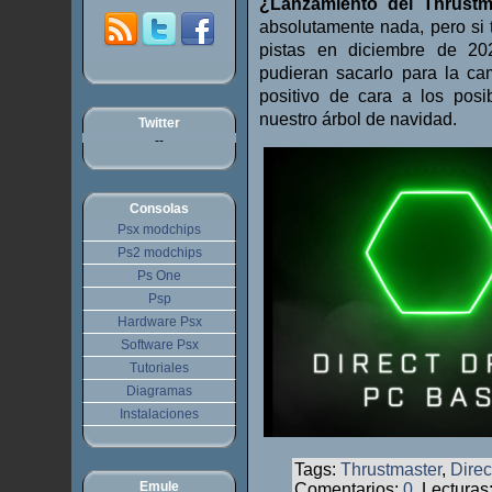
¿Lanzamiento del Thrustm
absolutamente nada, pero si
pistas en diciembre de 20
pudieran sacarlo para la ca
positivo de cara a los pos
nuestro árbol de navidad.
Twitter
--
Consolas
Psx modchips
Ps2 modchips
Ps One
Psp
Hardware Psx
Software Psx
Tutoriales
Diagramas
Instalaciones
Tags:
Thrustmaster
,
Direc
Emule
Comentarios:
0
, Lecturas