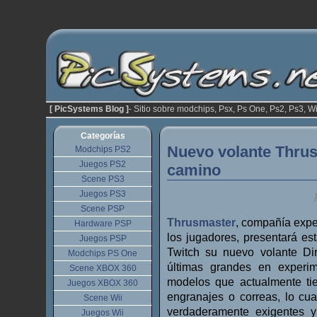
[ PicSystems Blog ]
- Sitio sobre modchips, Psx, Ps One, Ps2, Ps3, Wi
Categorías
Nuevo volante Thrus
Modchips PS2
Juegos PS2
camino
Scene PS3
Juegos PS3
Scene PSP
Thrusmaster
, compañía expe
Hardware PSP
los jugadores, presentará est
Juegos PSP
Twitch su nuevo volante Di
Modchips PS One
últimas grandes en experim
Scene XBOX 360
modelos que actualmente ti
Juegos XBOX 360
engranajes o correas, lo cua
Scene Wii
verdaderamente exigentes 
Juegos Wii