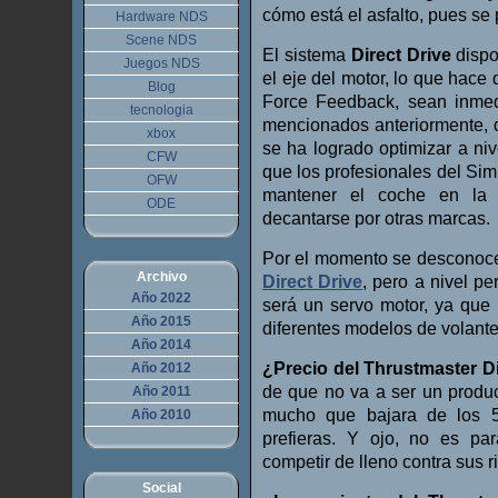
cómo está el asfalto, pues se
Hardware NDS
Scene NDS
El sistema
Direct Drive
dispo
Juegos NDS
el eje del motor, lo que hace
Blog
Force Feedback, sean inmed
tecnologia
mencionados anteriormente, 
xbox
se ha logrado optimizar a niv
CFW
que los profesionales del Sim
OFW
mantener el coche en la t
ODE
decantarse por otras marcas.
Por el momento se desconocen
Archivo
Direct Drive
, pero a nivel p
Año 2022
será un servo motor, ya que
Año 2015
diferentes modelos de volant
Año 2014
¿Precio del Thrustmaster Di
Año 2012
de que no va a ser un produ
Año 2011
mucho que bajara de los 5
Año 2010
prefieras. Y ojo, no es pa
competir de lleno contra sus r
Social