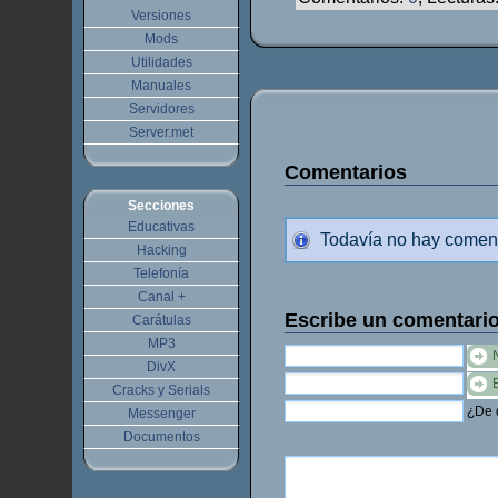
Versiones
Mods
Utilidades
Manuales
Servidores
Server.met
Comentarios
Secciones
Educativas
Todavía no hay comen
Hacking
Telefonía
Canal +
Escribe un comentari
Carátulas
MP3
DivX
Cracks y Serials
¿De q
Messenger
Documentos