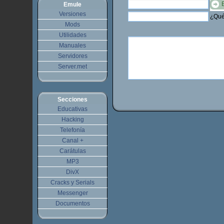
Emule
Versiones
¿Qué 
Mods
Utilidades
Manuales
Servidores
Server.met
Secciones
Educativas
Hacking
Telefonía
Canal +
Carátulas
MP3
DivX
Cracks y Serials
Messenger
Documentos