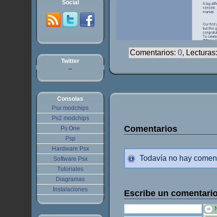
Social
Comentarios:
0
, Lecturas
Twitter
--
Consolas
Psx modchips
Ps2 modchips
Comentarios
Ps One
Psp
Hardware Psx
Todavía no hay comen
Software Psx
Tutoriales
Diagramas
Instalaciones
Escribe un comentari