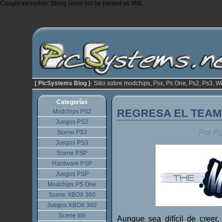
Caught exception: String could not be parsed as XML
[ PicSystems Blog ]
- Sitio sobre modchips, Psx, Ps One, Ps2, Ps3, Wi
Categorías
REGRESA EL TEAM
Modchips PS2
Juegos PS2
Por P
Scene PS3
Juegos PS3
Scene PSP
Hardware PSP
Juegos PSP
Modchips PS One
Scene XBOX 360
Juegos XBOX 360
Scene Wii
Aunque sea difícil de cree