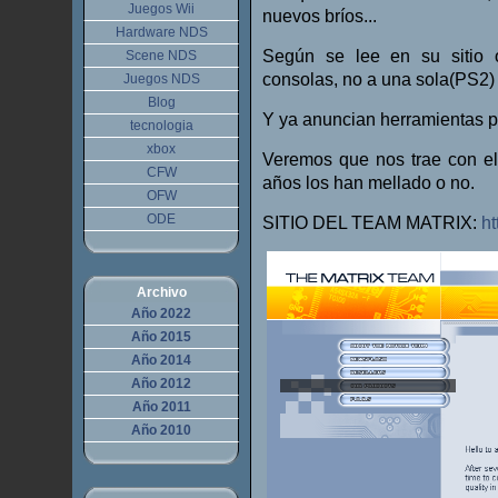
Juegos Wii
nuevos bríos...
Hardware NDS
Según se lee en su sitio o
Scene NDS
consolas, no a una sola(PS2)
Juegos NDS
Blog
Y ya anuncian herramientas
tecnologia
xbox
Veremos que nos trae con el
CFW
años los han mellado o no.
OFW
ODE
SITIO DEL TEAM MATRIX:
ht
Archivo
Año 2022
Año 2015
Año 2014
Año 2012
Año 2011
Año 2010