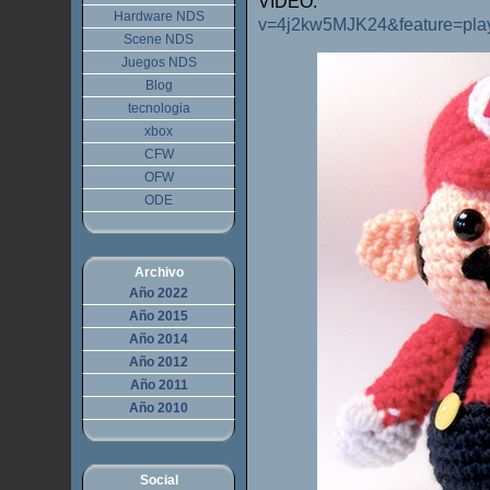
VIDEO:
htt
Hardware NDS
v=4j2kw5MJK24&feature=pl
Scene NDS
Juegos NDS
Blog
tecnologia
xbox
CFW
OFW
ODE
Archivo
Año 2022
Año 2015
Año 2014
Año 2012
Año 2011
Año 2010
Social