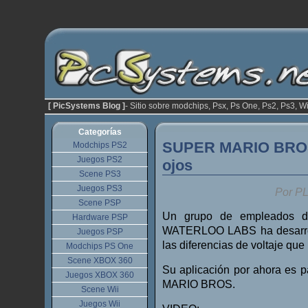
[ PicSystems Blog ]
- Sitio sobre modchips, Psx, Ps One, Ps2, Ps3, Wi
Categorías
SUPER MARIO BROS(
Modchips PS2
Juegos PS2
ojos
Scene PS3
Juegos PS3
Por P
Scene PSP
Un grupo de empleados 
Hardware PSP
WATERLOO LABS ha desarrol
Juegos PSP
las diferencias de voltaje que
Modchips PS One
Scene XBOX 360
Su aplicación por ahora es 
Juegos XBOX 360
MARIO BROS.
Scene Wii
Juegos Wii