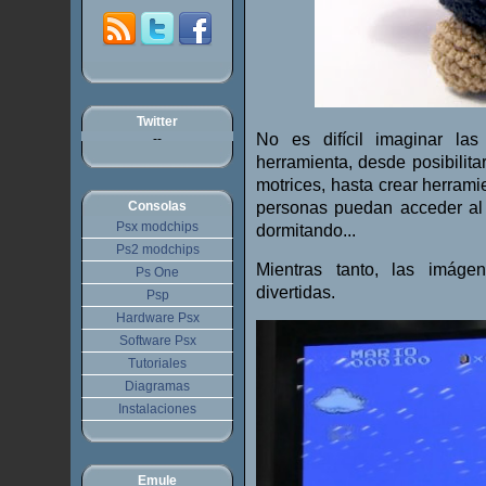
Twitter
No es difícil imaginar la
--
herramienta, desde posibilit
motrices, hasta crear herram
Consolas
personas puedan acceder al 
Psx modchips
dormitando...
Ps2 modchips
Mientras tanto, las imáge
Ps One
divertidas.
Psp
Hardware Psx
Software Psx
Tutoriales
Diagramas
Instalaciones
Emule