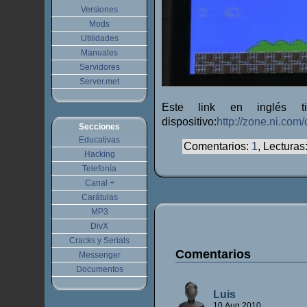
Versiones
Mods
Utilidades
Manuales
Servidores
Server.met
Este link en inglés t
dispositivo:
http://zone.ni.com
Secciones
Educativas
Comentarios:
1
, Lecturas
Hacking
Telefonía
Canal +
Carátulas
MP3
DivX
Cracks y Serials
Comentarios
Messenger
Documentos
Luis
10.Aug.2010